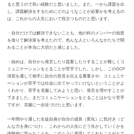
ると思うので良い経験だと思いました。また、一から課題を出
し、課題解決をするためにどのようなことが必要かを考えるの
は、これからの人生において役立つものだと思います。
・自分だけでは解決できないことも、他の科のメンバーの知恵
を借りて解決策を考えたので。色んな人といろんなかたちで関
わることが本当に大切だと感じました。
・始めは、自分から発言したり提案したりすることが難しくコ
ミュニケーションをとることが苦手でした。しかし、このOCP
演習を通して相手に自分の意見を伝える重要さや、コミュニケ
ーションが苦手では社会に出てやっていけないということがよ
くわかり、苦手を克服してみようと思い、発言を増やすことが
できました。まだコミュニケーションをとることはかなり苦手
ですが、克服に一歩近づけたと思います。
一年間やり通した生徒自身が自分の成長（変化）に気付き（ど
んな力を身につけ）、これからの人生にどう生かしていくかを
体験的に学べたことを、このように表現してくれたことがとて