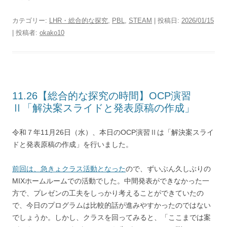
カテゴリー:
LHR・総合的な探究
,
PBL
,
STEAM
| 投稿日:
2026/01/15
|
投稿者:
okako10
11.26【総合的な探究の時間】OCP演習
Ⅱ「解決案スライドと発表原稿の作成」
令和７年11月26日（水）、本日のOCP演習Ⅱは「解決案スライ
ドと発表原稿の作成」を行いました。
前回は、急きょクラス活動となった
ので、ずいぶん久しぶりの
MIXホームルームでの活動でした。中間発表ができなかった一
方で、プレゼンの工夫をしっかり考えることができていたの
で、今日のプログラムは比較的話が進みやすかったのではない
でしょうか。しかし、クラスを回ってみると、「ここまでは案