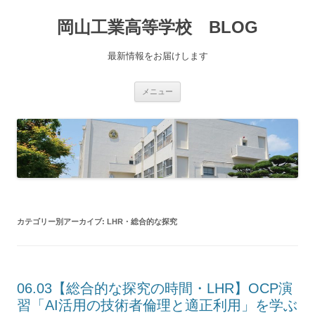
コ
ン
岡山工業高等学校 BLOG
テ
ン
ツ
へ
最新情報をお届けします
移
動
メニュー
カテゴリー別アーカイブ:
LHR・総合的な探究
06.03【総合的な探究の時間・LHR】OCP演
習「AI活用の技術者倫理と適正利用」を学ぶ