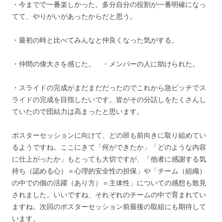
・今までで一番楽しかった。多分自分の役割が一番明確になっ
てて、やりがいがあったからだと思う。
・最初の時と比べてみんなと仲良くなった気がする。
・仲間の偉大さを感じた。 ・メンバーの人に助けられた。
・スライドの完成がまだまだだったのでこれから急ピッチでス
ライドの完成を目指したいです。皆がその分話しをたくさんし
ていたので団結力は高まったと思います。
ポスターセッションに向けて、どの班も前向きに取り組めてい
るようですね。ここにきて「何ができたか」「どのような内容
に仕上がったか」もとっても大切ですが、「他者に感謝する気
持ち（認める心）＝心理的安全性の担保」や「チーム（組織）
の中での個の活躍（あり方）＝主体性」についての感想も散見
されました。いいですね、それぞれのチームの中で育まれてい
ますね。次回のポスターセッション前最後の取組にも期待して
います。