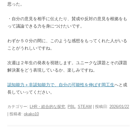
思った。
・自分の意見を相手に伝えたり、賛成や反対の意見を根拠をも
って議論できる力を身につけたいです。
わずか５０分の間に、このような感想をもってくれた人がいる
ことがうれしいですね。
次週は２年生の発表を視聴します。ユニークな課題とその課題
解決案をどう表現しているか、楽しみですね。
認知能力＋非認知能力で、自分の可能性を伸ばす岡工生
へと成
長していってください。
カテゴリー:
LHR・総合的な探究
,
PBL
,
STEAM
| 投稿日:
2026/01/22
|
投稿者:
okako10