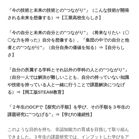
「今の技術と未来の技術との”つながり”」（こんな技術が開発
される未来を想像する）⇒【工業高校生らしさ】
「今の自分と未来の自分との”つながり”」（将来なりたい（〇
〇な力を持った）自分を想像する）、「集団の中での自分と他
者との”つながり”」（自分自身の価値を知る）⇒【自分らし
さ】
「自分の所属する学科とそれ以外の学科の人との”つながり”」
（自分一人では解決が難しいことも、自分の持っていない知識
や技術を持っている人と一緒に行うことで課題解決につなげ
る）⇒【岡工版STEAM教育】
「２年生のOCPで【探究の手順】を学び、その手順を３年生の
課題研究に”つなげる”」⇒【学びの連続性】
このような目的を持ち、非認知能力の育成を目指して取り組ん
できました。３年生の課題研究では、インプットした学びをア