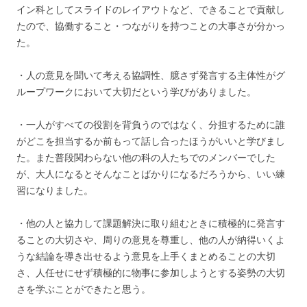
イン科としてスライドのレイアウトなど、できることで貢献し
たので、協働すること・つながりを持つことの大事さが分かっ
た。
・人の意見を聞いて考える協調性、臆さず発言する主体性がグ
ループワークにおいて大切だという学びがありました。
・一人がすべての役割を背負うのではなく、分担するために誰
がどこを担当するか前もって話し合ったほうがいいと学びまし
た。また普段関わらない他の科の人たちでのメンバーでした
が、大人になるとそんなことばかりになるだろうから、いい練
習になりました。
・他の人と協力して課題解決に取り組むときに積極的に発言す
ることの大切さや、周りの意見を尊重し、他の人が納得いくよ
うな結論を導き出せるよう意見を上手くまとめることの大切
さ、人任せにせず積極的に物事に参加しようとする姿勢の大切
さを学ぶことができたと思う。