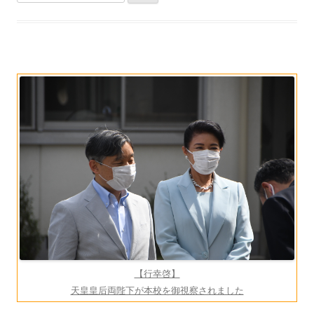
索:
【行幸啓】
天皇皇后両陛下が本校を御視察されました