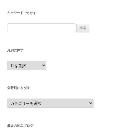
キーワードでさがす
検
索:
月別に探す
月
別
に
探
す
分野別にさがす
分
野
別
に
さ
が
す
最近の岡工ブログ