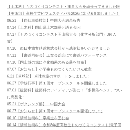
【土木科】ものづくりコンテスト・測量大会を頑張ってきました￼
【美術部】高校生芸術フェスティバル2026に出品&参加しました！
06.21 【自転車競技部】中国大会結果報告
07.14【土木科】岡山県土木部長と語る会￼
07.17【ものづくりコンテスト岡山県大会（化学分析部門）3位入
賞】
07.10 西日本旅客鉄道株式会社から感謝状をいただきました
07.11 【書道同好会】工友会総会にて書道パフォーマンス
07.10【岡山城の堀に浄化効果のある藻を散布】
07.07【お知らせ】小学生ものづくりたいけん教室
6.21【卓球部】 卓球教室のサポートをしました！
06.27【学校行事】第１回オープンスクールを開催しました
07.01【建築科】建築科のアイディアが形に！「多機能ベンチ」つい
に商品化！
05.21【ボクシング部】 中国大会
06.27【お知らせ】第１回オープンスクール開催について
06.10【情報技術科】卒業生を囲む会
06.14【情報技術科】令和8年度高校生ものづくりコンテスト(電子回