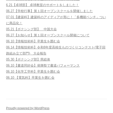
6.21【卓球部】 卓球教室のサポートをしました！
06.27【学校行事】第１回オープンスクールを開催しました
07.01【建築科】建築科のアイディアが形に！「多機能ベンチ」つい
に商品化！
05.21【ボクシング部】 中国大会
06.27【お知らせ】第１回オープンスクール開催について
06.10【情報技術科】卒業生を囲む会
06.14【情報技術科】令和8年度高校生ものづくりコンテスト(電子回
路組み立て部門) 大会報告
05.30【ボクシング部】県総体
06.10【書道同好会】発輝祭で書道パフォーマンス
06.10【化学工学科】卒業生を囲む会
06.10 【電気科】卒業生を囲む会
Proudly powered by WordPress