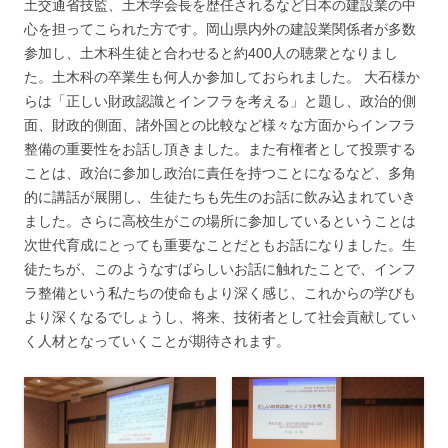
土交通省技監、土木学会長を歴任されるなど日本の建設業の中
心を担ってこられた方です。岡山県内外の建設業関係者が多数
参加し、土木科生徒と合わせると約400人の聴衆となりまし
た。土木科の卒業生も何人か参加しておられました。 大石様か
らは「正しい財政認識とインフラを考える」と題し、政治的側
面、財政的側面、諸外国との比較など様々な方面からインフラ
整備の重要性をお話し頂きました。また有権者として投票する
ことは、政治に参加し政治に責任を持つことになるなど、多角
的に講話が展開し、生徒たちも先生のお話に飲み込まれていき
ました。さらに高校生がこの場所に参加しているということは
次世代育成にとっても重要なことだともお話になりました。生
徒たちが、このようなすばらしいお話に触れたことで、インフ
ラ整備という私たちの使命もより深く感じ、これからの学びも
より深くなるでしょうし、将来、技術者として社会貢献してい
く人材となっていくことが期待されます。