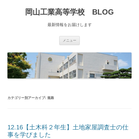
コ
ン
岡山工業高等学校 BLOG
テ
ン
ツ
へ
最新情報をお届けします
移
動
メニュー
カテゴリー別アーカイブ:
進路
12.16【土木科２年生】土地家屋調査士の仕
事を学びました