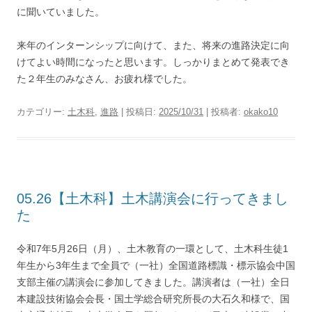
に聞いていました。
来年のインターンシップに向けて、また、将来の進路決定に向
けてよい時間になったと思います。しっかりまとめて発表でき
た２年生のみなさん、お疲れ様でした。
カテゴリー:
土木科
,
進路
| 投稿日:
2025/10/31
|
投稿者:
okako10
05.26【土木科】土木講演会に行ってきまし
た
令和7年5月26日（月）、土木教育の一環として、土木科生徒1
年生から3年生まで全員で（一社）全国道路標識・標示協会中国
支部主催の講演会に参加してきました。講演者は（一社）全日
本建設技術協会会長・国土学総合研究所長の大石久和様で、国