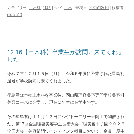
カテゴリー:
土木科
,
進路
| タグ:
土木
| 投稿日:
2025/12/16
|
投稿者:
okako10
12.16【土木科】卒業生が訪問に来てくれま
した
令和７年１２月１５日（月）、令和５年度に卒業された星島礼
溫君が学校訪問に来てくれました。
星島君は本校土木科を卒業後、岡山県理容美容専門学校美容科
美容コースに進学し、現在２年生に在学中です。
その星島君は１１月１３日にシゲトーアリーナ岡山で開催され
た、第17回全国理容美容学生技術大会（理美容甲子園２０２５
全国大会）美容部門ワインディング種目において、金賞（厚生