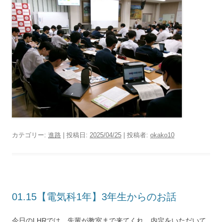
カテゴリー:
進路
| 投稿日:
2025/04/25
|
投稿者:
okako10
01.15【電気科1年】3年生からのお話
今日のLHRでは、先輩が教室まで来てくれ、内定をいただいて