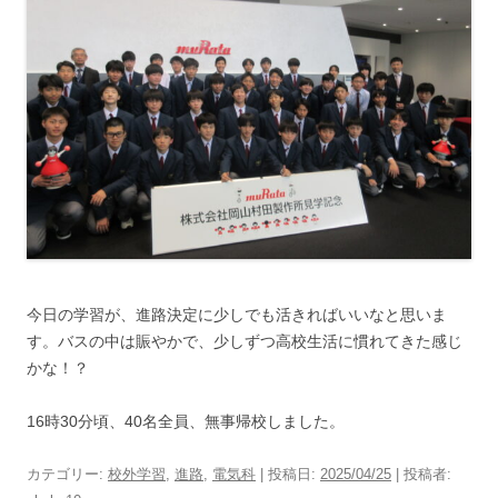
今日の学習が、進路決定に少しでも活きればいいなと思いま
す。バスの中は賑やかで、少しずつ高校生活に慣れてきた感じ
かな！？
16時30分頃、40名全員、無事帰校しました。
カテゴリー:
校外学習
,
進路
,
電気科
| 投稿日:
2025/04/25
|
投稿者: