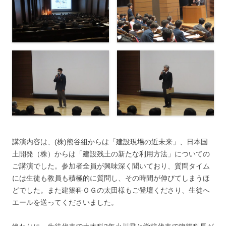
講演内容は、(株)熊谷組からは「建設現場の近未来」、日本国
土開発（株）からは「建設残土の新たな利用方法」についての
ご講演でした。参加者全員が興味深く聞いており、質問タイム
には生徒も教員も積極的に質問し、その時間が伸びてしまうほ
どでした。また建築科ＯＧの太田様もご登壇くださり、生徒へ
エールを送ってくださいました。