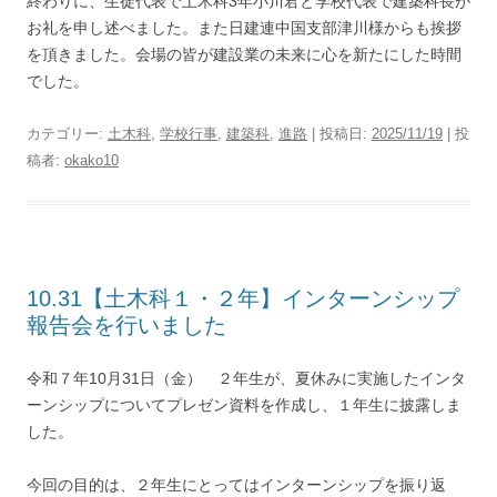
終わりに、生徒代表で土木科3年小川君と学校代表で建築科長が
お礼を申し述べました。また日建連中国支部津川様からも挨拶
を頂きました。会場の皆が建設業の未来に心を新たにした時間
でした。
カテゴリー:
土木科
,
学校行事
,
建築科
,
進路
| 投稿日:
2025/11/19
|
投
稿者:
okako10
10.31【土木科１・２年】インターンシップ
報告会を行いました
令和７年10月31日（金） ２年生が、夏休みに実施したインタ
ーンシップについてプレゼン資料を作成し、１年生に披露しま
した。
今回の目的は、２年生にとってはインターンシップを振り返