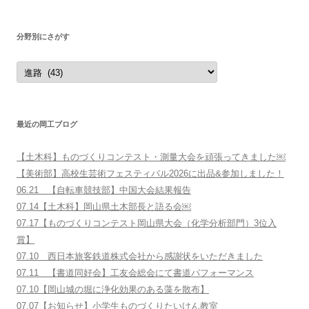
探
す
分野別にさがす
分
野
別
に
さ
が
す
最近の岡工ブログ
【土木科】ものづくりコンテスト・測量大会を頑張ってきました￼
【美術部】高校生芸術フェスティバル2026に出品&参加しました！
06.21 【自転車競技部】中国大会結果報告
07.14【土木科】岡山県土木部長と語る会￼
07.17【ものづくりコンテスト岡山県大会（化学分析部門）3位入
賞】
07.10 西日本旅客鉄道株式会社から感謝状をいただきました
07.11 【書道同好会】工友会総会にて書道パフォーマンス
07.10【岡山城の堀に浄化効果のある藻を散布】
07.07【お知らせ】小学生ものづくりたいけん教室