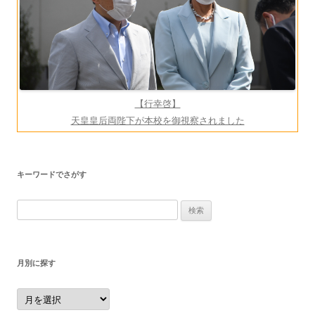
ョ
ン
【行幸啓】
天皇皇后両陛下が本校を御視察されました
キーワードでさがす
検
索:
月別に探す
月
別
に