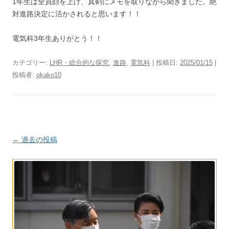
1年生は全員顔を上げ、真剣にメモを取りながら聞きました。絶
対進路決定に活かされると思います！！
電気科3年生ありがとう！！
カテゴリー:
LHR・総合的な探究
,
進路
,
電気科
| 投稿日:
2025/01/15
|
投稿者:
okako10
投
←
過去の投稿
稿
ナ
ビ
ゲ
ー
シ