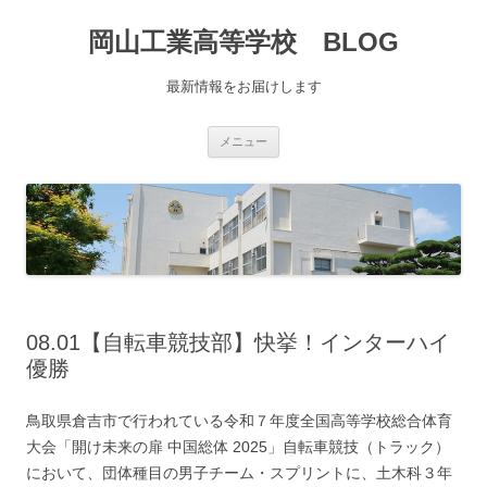
コ
ン
岡山工業高等学校 BLOG
テ
ン
ツ
へ
最新情報をお届けします
移
動
メニュー
08.01【自転車競技部】快挙！インターハイ
優勝
鳥取県倉吉市で行われている令和７年度全国高等学校総合体育
大会「開け未来の扉 中国総体 2025」自転車競技（トラック）
において、団体種目の男子チーム・スプリントに、土木科３年