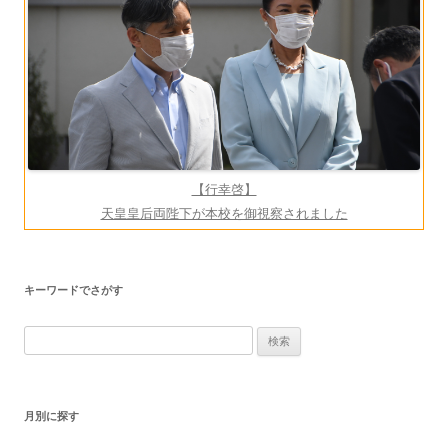
ン
【行幸啓】
天皇皇后両陛下が本校を御視察されました
キーワードでさがす
検
索:
月別に探す