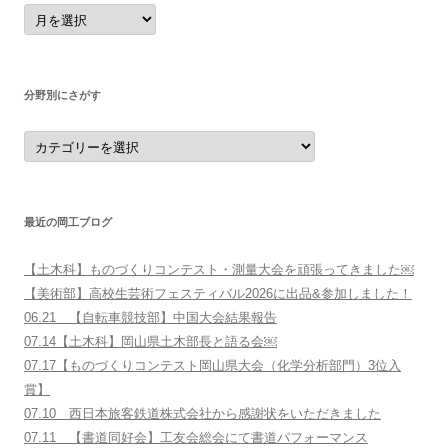
月
別
に
探
す
分野別にさがす
分
野
別
に
さ
が
す
最近の岡工ブログ
【土木科】ものづくりコンテスト・測量大会を頑張ってきました￼
【美術部】高校生芸術フェスティバル2026に出品&参加しました！
06.21 【自転車競技部】中国大会結果報告
07.14【土木科】岡山県土木部長と語る会￼
07.17【ものづくりコンテスト岡山県大会（化学分析部門）3位入
賞】
07.10 西日本旅客鉄道株式会社から感謝状をいただきました
07.11 【書道同好会】工友会総会にて書道パフォーマンス