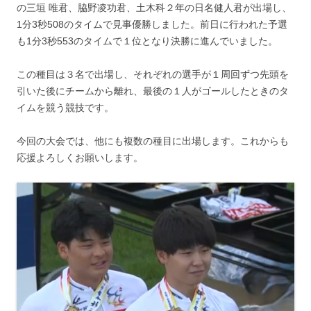
の三垣 唯君、脇野凌功君、土木科２年の日名健人君が出場し、
1分3秒508のタイムで見事優勝しました。前日に行われた予選
も1分3秒553のタイムで１位となり決勝に進んでいました。
この種目は３名で出場し、それぞれの選手が１周回ずつ先頭を
引いた後にチームから離れ、最後の１人がゴールしたときのタ
イムを競う競技です。
今回の大会では、他にも複数の種目に出場します。これからも
応援よろしくお願いします。