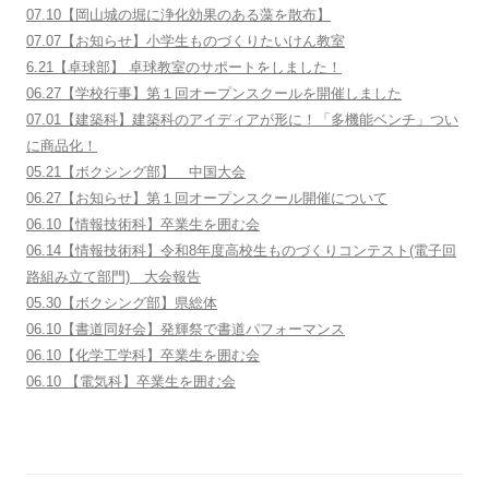
07.10【岡山城の堀に浄化効果のある藻を散布】
07.07【お知らせ】小学生ものづくりたいけん教室
6.21【卓球部】 卓球教室のサポートをしました！
06.27【学校行事】第１回オープンスクールを開催しました
07.01【建築科】建築科のアイディアが形に！「多機能ベンチ」つい
に商品化！
05.21【ボクシング部】 中国大会
06.27【お知らせ】第１回オープンスクール開催について
06.10【情報技術科】卒業生を囲む会
06.14【情報技術科】令和8年度高校生ものづくりコンテスト(電子回
路組み立て部門) 大会報告
05.30【ボクシング部】県総体
06.10【書道同好会】発輝祭で書道パフォーマンス
06.10【化学工学科】卒業生を囲む会
06.10 【電気科】卒業生を囲む会