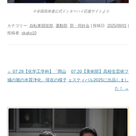
※全国高体連公式インターハイ応援サイトより
カテゴリー:
自転車競技部
,
運動部
,
部・同好会
| 投稿日:
2025/08/01
|
投稿者:
okako10
投
←
07.28【化学工学科】「岡山
07.20【美術部】高校生芸術フ
稿
城の堀の水質浄化」現在の様子
ェスティバル2025に出品しまし
ナ
た！
→
ビ
ゲ
ー
シ
ョ