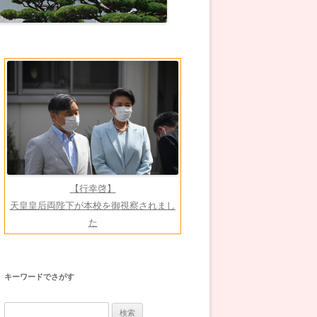
【行幸啓】
天皇皇后両陛下が本校を御視察されまし
た
キーワードでさがす
検