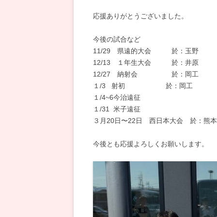
応援ありがとうございました。
今後の試合など
11/29 県遠的大会 於：玉野
12/13 １年生大会 於：井原
12/27 納射会 於：岡工
１/3 射初 於：岡工
１/4~6今治遠征
１/31 米子遠征
３月20日〜22日 西日本大会 於：熊本
今後とも応援よろしくお願いします。