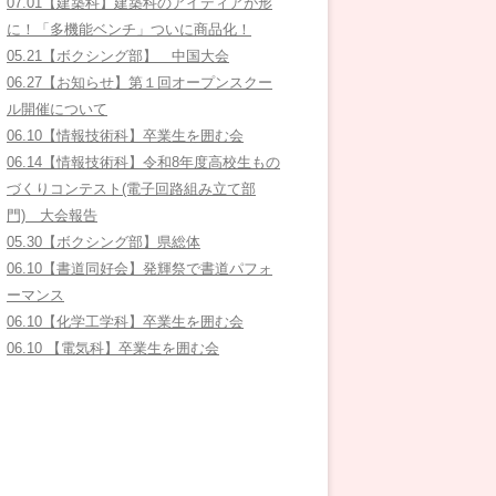
07.01【建築科】建築科のアイディアが形
に！「多機能ベンチ」ついに商品化！
05.21【ボクシング部】 中国大会
06.27【お知らせ】第１回オープンスクー
ル開催について
06.10【情報技術科】卒業生を囲む会
06.14【情報技術科】令和8年度高校生もの
づくりコンテスト(電子回路組み立て部
門) 大会報告
05.30【ボクシング部】県総体
06.10【書道同好会】発輝祭で書道パフォ
ーマンス
06.10【化学工学科】卒業生を囲む会
06.10 【電気科】卒業生を囲む会