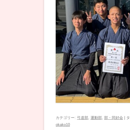
カテゴリー:
弓道部
,
運動部
,
部・同好会
| 
okako10