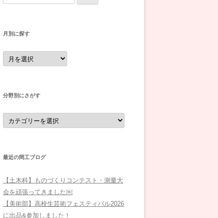
索:
月別に探す
月
別
に
探
す
分野別にさがす
分
野
別
に
さ
が
す
最近の岡工ブログ
【土木科】ものづくりコンテスト・測量大
会を頑張ってきました￼
【美術部】高校生芸術フェスティバル2026
に出品&参加しました！