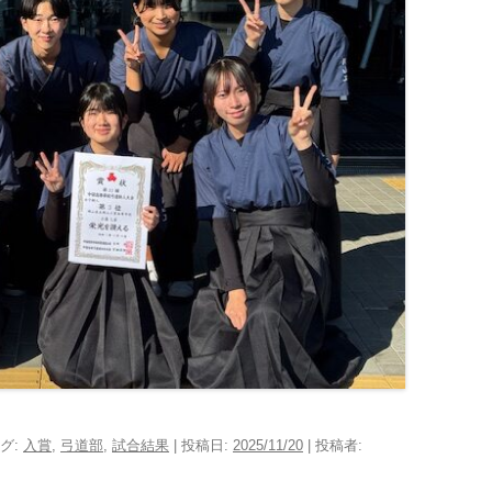
タグ:
入賞
,
弓道部
,
試合結果
| 投稿日:
2025/11/20
|
投稿者: