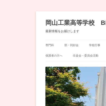
コ
ン
テ
岡山工業高等学校 B
ン
ツ
へ
最新情報をお届けします
移
動
専門科
部・同好会
学校行事
機械科
運動部
岡工祭
保護者の方へ
生徒会・委員会活動
土木科
文化部・同好会
奨学会（ＰＴＡ）
委員会
化学工学科
生徒会
デザイン科
建築科
情報技術科