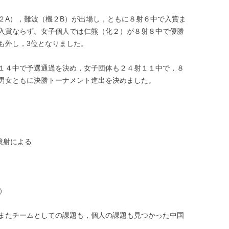
野球部
電気研究同好会
２A），難波（機２B）が出場し，ともに８射６中で入賞ま
入賞ならず。女子個人では仁熊（化２）が８射８中で優勝
ラグビー部
も外し，3位となりました。
陸上競技部
１４中で予選通過を決め，女子団体も２４射１１中で，８
男女ともに決勝トーナメント進出を決めました。
竸射による
）
またチームとしての課題も，個人の課題も見つかった中国