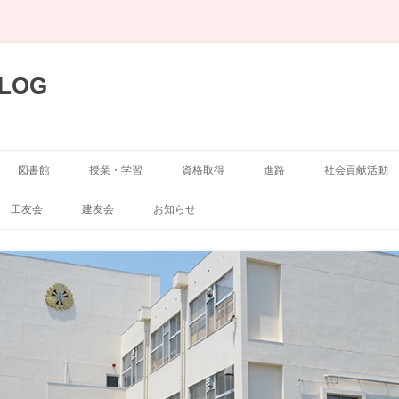
LOG
図書館
授業・学習
資格取得
進路
社会貢献活動
展示
空手道部
工友会
建友会
お知らせ
弓道部
囲碁・将棋部
剣道部
演劇部
サッカー部
写真部
山岳部
新聞部
自転車競技部
吹奏楽部