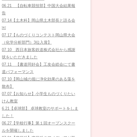
06.21 【自転車競技部】中国大会結果報
告
07.14【土木科】岡山県土木部長と語る会
￼
07.17【ものづくりコンテスト岡山県大会
（化学分析部門）3位入賞】
07.10 西日本旅客鉄道株式会社から感謝
状をいただきました
07.11 【書道同好会】工友会総会にて書
道パフォーマンス
07.10【岡山城の堀に浄化効果のある藻を
散布】
07.07【お知らせ】小学生ものづくりたい
けん教室
6.21【卓球部】 卓球教室のサポートをしま
した！
06.27【学校行事】第１回オープンスクー
ルを開催しました