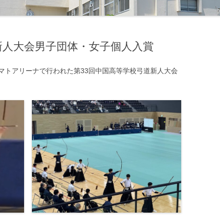
柔道部
美術部
少林寺拳法部
放送部
中国新人大会男子団体・女子個人入賞
水泳部
書道同好会
マトアリーナで行われた第33回中国高等学校弓道新人大会
ソフトテニス部
漫画総合研究同好会
卓球部
模型同好会
テニス部
機械研究同好会
バスケットボール部
土木研究同好会
バドミントン部
化学工学研究同好会
バレーボール部
デザイン研究同好会
ハンドボール部
建築研究同好会
ボクシング部
マイコン同好会