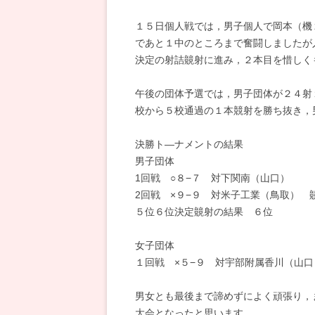
１５日個人戦では，男子個人で岡本（機
であと１中のところまで奮闘しましたが
決定の射詰竸射に進み，２本目を惜しく
午後の団体予選では，男子団体が２４射
校から５校通過の１本競射を勝ち抜き，
決勝ト―ナメントの結果
男子団体
1回戦 ○８−７ 対下関南（山口）
2回戦 ×９−９ 対米子工業（鳥取） 
５位６位決定竸射の結果 ６位
女子団体
１回戦 ×５−９ 対宇部附属香川（山口
男女とも最後まで諦めずによく頑張り，
大会となったと思います。