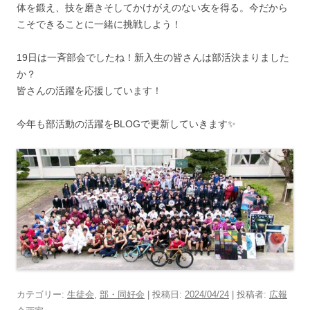
体を鍛え、技を磨きそしてかけがえのない友を得る。今だから
こそできることに一緒に挑戦しよう！
19日は一斉部会でしたね！新入生の皆さんは部活決まりました
か？
皆さんの活躍を応援しています！
今年も部活動の活躍をBLOGで更新していきます✨
カテゴリー:
生徒会
,
部・同好会
| 投稿日:
2024/04/24
|
投稿者:
広報