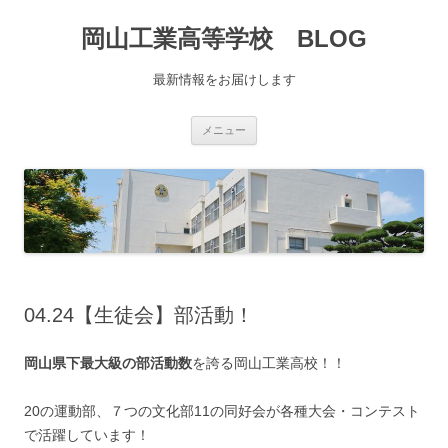
コ
ン
岡山工業高等学校 BLOG
テ
ン
ツ
へ
最新情報をお届けします
移
動
メニュー
04.24【生徒会】部活動！
岡山県下最大級の部活動数
を誇る岡山工業高校！！
20の運動部、７つの文化部11の同好会が各種大会・コンテスト
で活躍しています！