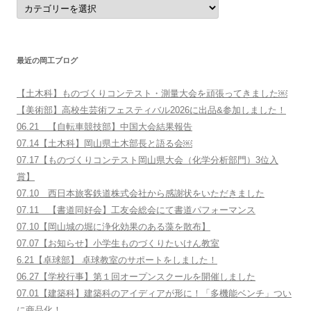
分
野
別
に
さ
が
す
最近の岡工ブログ
【土木科】ものづくりコンテスト・測量大会を頑張ってきました￼
【美術部】高校生芸術フェスティバル2026に出品&参加しました！
06.21 【自転車競技部】中国大会結果報告
07.14【土木科】岡山県土木部長と語る会￼
07.17【ものづくりコンテスト岡山県大会（化学分析部門）3位入
賞】
07.10 西日本旅客鉄道株式会社から感謝状をいただきました
07.11 【書道同好会】工友会総会にて書道パフォーマンス
07.10【岡山城の堀に浄化効果のある藻を散布】
07.07【お知らせ】小学生ものづくりたいけん教室
6.21【卓球部】 卓球教室のサポートをしました！
06.27【学校行事】第１回オープンスクールを開催しました
07.01【建築科】建築科のアイディアが形に！「多機能ベンチ」つい
に商品化！