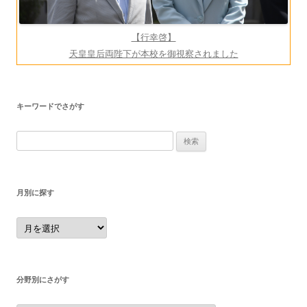
【行幸啓】
天皇皇后両陛下が本校を御視察されました
キーワードでさがす
検
索:
月別に探す
月
別
に
探
す
分野別にさがす