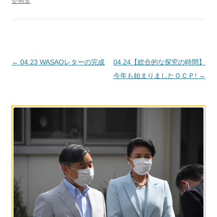
企画室
投
←
04.23 WASAOレターの完成
04.24【総合的な探究の時間】
稿
今年も始まりましたＯＣＰ!
→
ナ
ビ
ゲ
ー
シ
ョ
ン