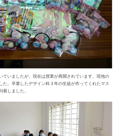
野球部
電気研究同好会
ラグビー部
陸上競技部
いていましたが、現在は授業が再開されています。現地の
した。卒業したデザイン科３年の生徒が作ってくれたマス
到着しました。