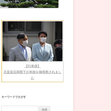
【行幸啓】
天皇皇后両陛下が本校を御視察されまし
た
キーワードでさがす
検