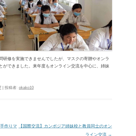
問研修を実施できませんでしたが、マスクの寄贈やオンラ
とができました。来年度もオンライン交流を中心に、姉妹
7
|
投稿者:
okako10
手作りマ
【国際交流】カンボジア姉妹校と教員同士のオン
ライン交流
→