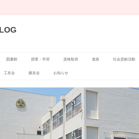
LOG
図書館
授業・学習
資格取得
進路
社会貢献活動
展示
空手道部
工友会
建友会
お知らせ
弓道部
囲碁・将棋部
剣道部
演劇部
サッカー部
写真部
山岳部
新聞部
自転車競技部
吹奏楽部