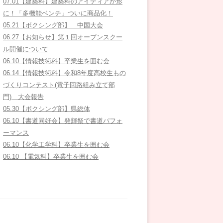
07.01【建築科】建築科のアイディアが形
に！「多機能ベンチ」ついに商品化！
05.21【ボクシング部】 中国大会
06.27【お知らせ】第１回オープンスクー
ル開催について
06.10【情報技術科】卒業生を囲む会
06.14【情報技術科】令和8年度高校生もの
づくりコンテスト(電子回路組み立て部
門) 大会報告
05.30【ボクシング部】県総体
06.10【書道同好会】発輝祭で書道パフォ
ーマンス
06.10【化学工学科】卒業生を囲む会
06.10 【電気科】卒業生を囲む会