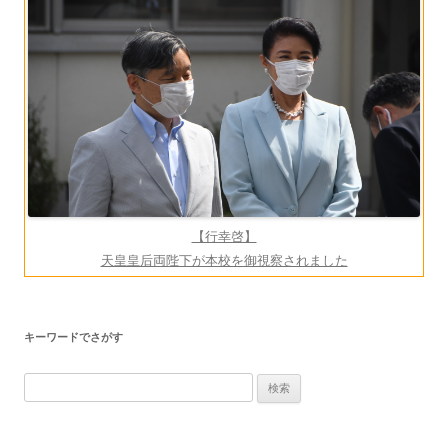
ー
シ
ョ
ン
【行幸啓】
天皇皇后両陛下が本校を御視察されました
キーワードでさがす
検
索: