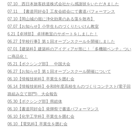
07.10 西日本旅客鉄道株式会社から感謝状をいただきました
07.11 【書道同好会】工友会総会にて書道パフォーマンス
07.10【岡山城の堀に浄化効果のある藻を散布】
07.07【お知らせ】小学生ものづくりたいけん教室
6.21【卓球部】 卓球教室のサポートをしました！
06.27【学校行事】第１回オープンスクールを開催しました
07.01【建築科】建築科のアイディアが形に！「多機能ベンチ」つい
に商品化！
05.21【ボクシング部】 中国大会
06.27【お知らせ】第１回オープンスクール開催について
06.10【情報技術科】卒業生を囲む会
06.14【情報技術科】令和8年度高校生ものづくりコンテスト(電子回
路組み立て部門) 大会報告
05.30【ボクシング部】県総体
06.10【書道同好会】発輝祭で書道パフォーマンス
06.10【化学工学科】卒業生を囲む会
06.10 【電気科】卒業生を囲む会