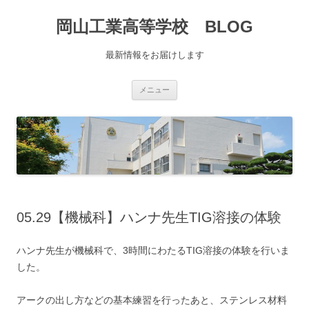
コ
ン
岡山工業高等学校 BLOG
テ
ン
ツ
へ
最新情報をお届けします
移
動
メニュー
05.29【機械科】ハンナ先生TIG溶接の体験
ハンナ先生が機械科で、3時間にわたるTIG溶接の体験を行いま
した。
アークの出し方などの基本練習を行ったあと、ステンレス材料