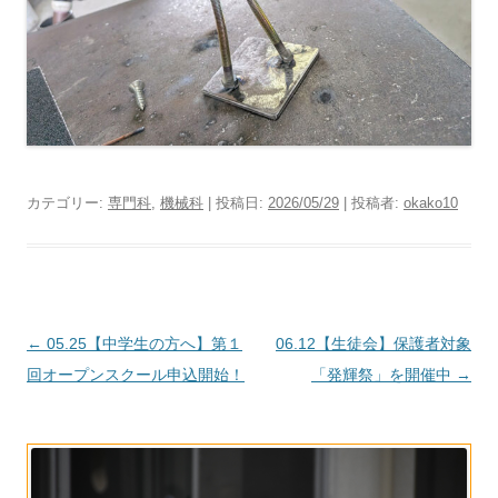
カテゴリー:
専門科
,
機械科
| 投稿日:
2026/05/29
|
投稿者:
okako10
投
←
05.25【中学生の方へ】第１
06.12【生徒会】保護者対象
稿
回オープンスクール申込開始！
「発輝祭」を開催中
→
ナ
ビ
ゲ