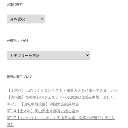
月別に探す
月
別
に
探
す
分野別にさがす
分
野
別
に
さ
が
す
最近の岡工ブログ
【土木科】ものづくりコンテスト・測量大会を頑張ってきました￼
【美術部】高校生芸術フェスティバル2026に出品&参加しました！
06.21 【自転車競技部】中国大会結果報告
07.14【土木科】岡山県土木部長と語る会￼
07.17【ものづくりコンテスト岡山県大会（化学分析部門）3位入
賞】