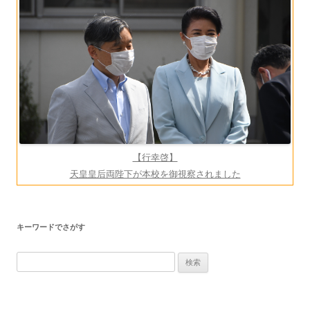
ョ
ン
【行幸啓】
天皇皇后両陛下が本校を御視察されました
キーワードでさがす
検
索: