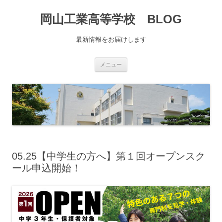
コ
ン
岡山工業高等学校 BLOG
テ
ン
ツ
へ
最新情報をお届けします
移
動
メニュー
05.25【中学生の方へ】第１回オープンスク
ール申込開始！