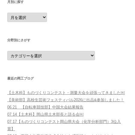
月別に探す
月
別
に
探
す
分野別にさがす
分
野
別
に
さ
が
す
最近の岡工ブログ
【土木科】ものづくりコンテスト・測量大会を頑張ってきました￼
【美術部】高校生芸術フェスティバル2026に出品&参加しました！
06.21 【自転車競技部】中国大会結果報告
07.14【土木科】岡山県土木部長と語る会￼
07.17【ものづくりコンテスト岡山県大会（化学分析部門）3位入
賞】