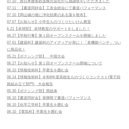
07.10 西日本旅客鉄道株式会社から感謝状をいただきました
07.11 【書道同好会】工友会総会にて書道パフォーマンス
07.10【岡山城の堀に浄化効果のある藻を散布】
07.07【お知らせ】小学生ものづくりたいけん教室
6.21【卓球部】 卓球教室のサポートをしました！
06.27【学校行事】第１回オープンスクールを開催しました
07.01【建築科】建築科のアイディアが形に！「多機能ベンチ」つい
に商品化！
05.21【ボクシング部】 中国大会
06.27【お知らせ】第１回オープンスクール開催について
06.10【情報技術科】卒業生を囲む会
06.14【情報技術科】令和8年度高校生ものづくりコンテスト(電子回
路組み立て部門) 大会報告
05.30【ボクシング部】県総体
06.10【書道同好会】発輝祭で書道パフォーマンス
06.10【化学工学科】卒業生を囲む会
06.10 【電気科】卒業生を囲む会