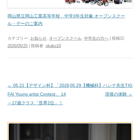
岡山県立岡山工業高等学校 中学3年生対象 オープンスクー
ル・デーのご案内
カテゴリー:
お知らせ
,
オープンスクール
,
中学生の方へ
| 投稿日:
2026/05/25
|
投稿者:
okako10
投
←
05.21【デザイン科】「2026
05.29【機械科】ハンナ先生TIG
稿
FAI Young artist Contest」 14
溶接の体験
→
ナ
～17歳クラス「世界2位」！
ビ
ゲ
ー
シ