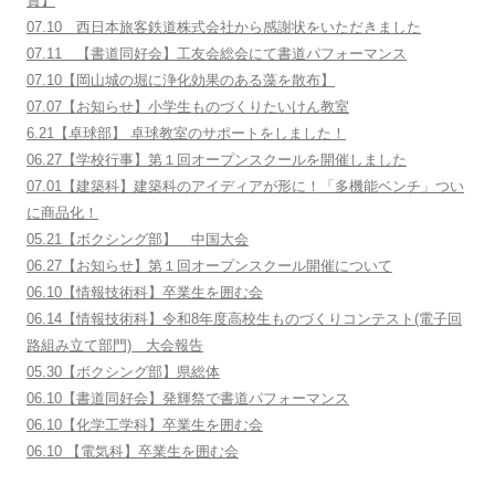
賞】
07.10 西日本旅客鉄道株式会社から感謝状をいただきました
07.11 【書道同好会】工友会総会にて書道パフォーマンス
07.10【岡山城の堀に浄化効果のある藻を散布】
07.07【お知らせ】小学生ものづくりたいけん教室
6.21【卓球部】 卓球教室のサポートをしました！
06.27【学校行事】第１回オープンスクールを開催しました
07.01【建築科】建築科のアイディアが形に！「多機能ベンチ」つい
に商品化！
05.21【ボクシング部】 中国大会
06.27【お知らせ】第１回オープンスクール開催について
06.10【情報技術科】卒業生を囲む会
06.14【情報技術科】令和8年度高校生ものづくりコンテスト(電子回
路組み立て部門) 大会報告
05.30【ボクシング部】県総体
06.10【書道同好会】発輝祭で書道パフォーマンス
06.10【化学工学科】卒業生を囲む会
06.10 【電気科】卒業生を囲む会