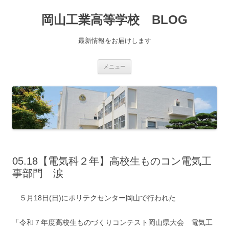
コ
ン
岡山工業高等学校 BLOG
テ
ン
ツ
へ
最新情報をお届けします
移
動
メニュー
05.18【電気科２年】高校生ものコン電気工
事部門 涙
５月18日(日)にポリテクセンター岡山で行われた
「令和７年度高校生ものづくりコンテスト岡山県大会 電気工