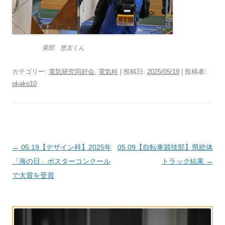
柴部 悠太くん
カテゴリー:
電気研究同好会
,
電気科
| 投稿日:
2025/05/19
|
投稿者:
okako10
投
←
05.19【デザイン科】2025年
05.09【自転車競技部】県総体
稿
「海の日」ポスターコンクール
トラック結果
→
ナ
で大賞を受賞
ビ
ゲ
ー