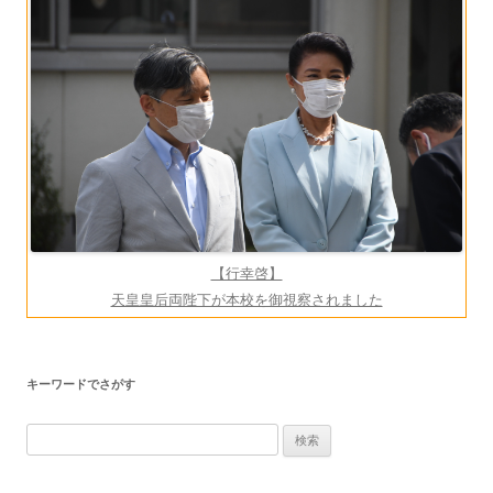
シ
ョ
ン
【行幸啓】
天皇皇后両陛下が本校を御視察されました
キーワードでさがす
検
索: