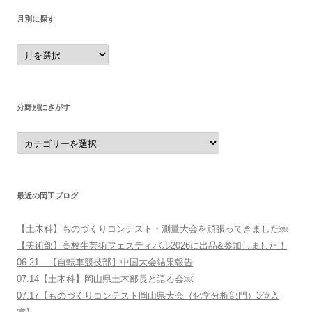
月別に探す
月
別
に
探
す
分野別にさがす
分
野
別
に
さ
が
す
最近の岡工ブログ
【土木科】ものづくりコンテスト・測量大会を頑張ってきました￼
【美術部】高校生芸術フェスティバル2026に出品&参加しました！
06.21 【自転車競技部】中国大会結果報告
07.14【土木科】岡山県土木部長と語る会￼
07.17【ものづくりコンテスト岡山県大会（化学分析部門）3位入