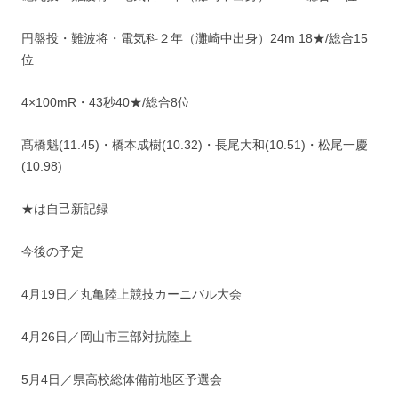
円盤投・難波将・電気科２年（灘崎中出身）24m 18★/総合15
位
4×100mR・43秒40★/総合8位
髙橋魁(11.45)・橋本成樹(10.32)・長尾大和(10.51)・松尾一慶
(10.98)
★は自己新記録
今後の予定
4月19日／丸亀陸上競技カーニバル大会
4月26日／岡山市三部対抗陸上
5月4日／県高校総体備前地区予選会