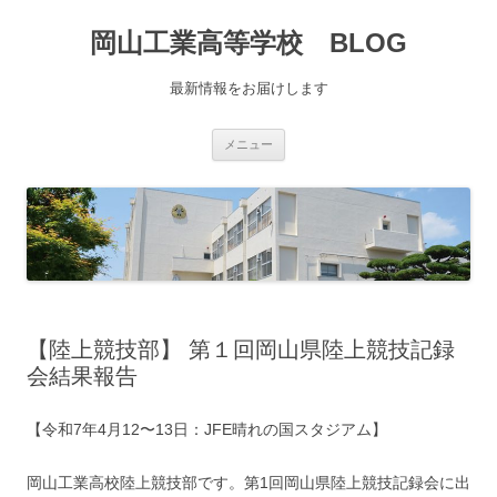
コ
ン
岡山工業高等学校 BLOG
テ
ン
ツ
へ
最新情報をお届けします
移
動
メニュー
【陸上競技部】 第１回岡山県陸上競技記録
会結果報告
【令和7年4月12〜13日：JFE晴れの国スタジアム】
岡山工業高校陸上競技部です。第1回岡山県陸上競技記録会に出