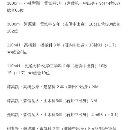
3000m・小林聖那・電気科3年（倉敷第一中出身）9分44秒07/
総合65位
3000m・河原蓮・電気科２年（吉備中出身）10分17秒20/総合
102位
110mH・髙橋魁・機械科３年（荘内中出身）15秒01（+1.7）
★/総合8位
110mH・長尾大和•化学工学科２年（福浜中出身）16秒
15（+1.7）★/総合19位
棒高跳・高橋沙奈・建築科２年（新田中出身）NM
棒高跳・森信岳大・土木科3年（石井中出身）NM
走幅跳・森信岳大・土木科3年（石井中出身）４m95（＋3.1）
砲丸投・難波将・電気科２年（灘崎中出身）8m78/総合15位