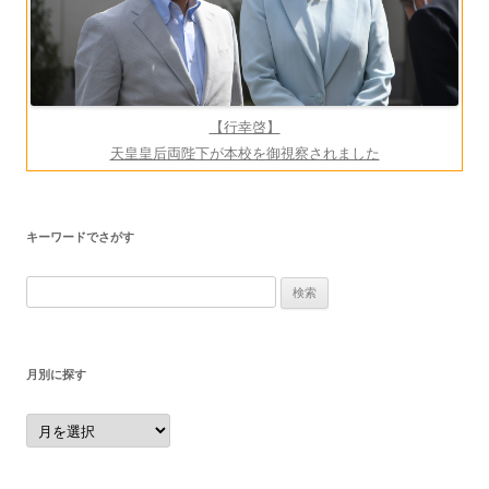
【行幸啓】
天皇皇后両陛下が本校を御視察されました
キーワードでさがす
検
索:
月別に探す
月
別
に
探
す