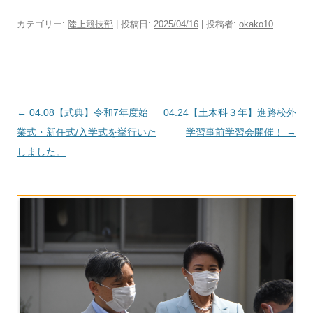
カテゴリー:
陸上競技部
| 投稿日:
2025/04/16
|
投稿者:
okako10
投
←
04.08【式典】令和7年度始
04.24【土木科３年】進路校外
稿
業式・新任式/入学式を挙行いた
学習事前学習会開催！
→
ナ
しました。
ビ
ゲ
ー
シ
ョ
ン