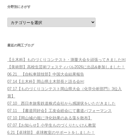
分野別にさがす
分
野
別
に
さ
が
す
最近の岡工ブログ
【土木科】ものづくりコンテスト・測量大会を頑張ってきました￼
【美術部】高校生芸術フェスティバル2026に出品&参加しました！
06.21 【自転車競技部】中国大会結果報告
07.14【土木科】岡山県土木部長と語る会￼
07.17【ものづくりコンテスト岡山県大会（化学分析部門）3位入
賞】
07.10 西日本旅客鉄道株式会社から感謝状をいただきました
07.11 【書道同好会】工友会総会にて書道パフォーマンス
07.10【岡山城の堀に浄化効果のある藻を散布】
07.07【お知らせ】小学生ものづくりたいけん教室
6.21【卓球部】 卓球教室のサポートをしました！