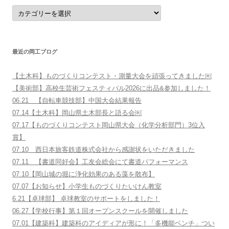
分
野
別
に
さ
が
す
最近の岡工ブログ
【土木科】ものづくりコンテスト・測量大会を頑張ってきました￼
【美術部】高校生芸術フェスティバル2026に出品&参加しました！
06.21 【自転車競技部】中国大会結果報告
07.14【土木科】岡山県土木部長と語る会￼
07.17【ものづくりコンテスト岡山県大会（化学分析部門）3位入
賞】
07.10 西日本旅客鉄道株式会社から感謝状をいただきました
07.11 【書道同好会】工友会総会にて書道パフォーマンス
07.10【岡山城の堀に浄化効果のある藻を散布】
07.07【お知らせ】小学生ものづくりたいけん教室
6.21【卓球部】 卓球教室のサポートをしました！
06.27【学校行事】第１回オープンスクールを開催しました
07.01【建築科】建築科のアイディアが形に！「多機能ベンチ」つい