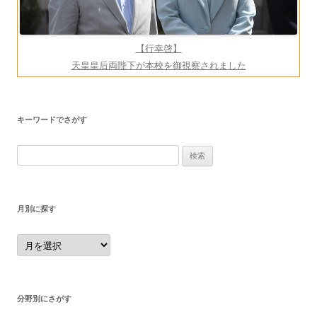
【行幸啓】
天皇皇后両陛下が本校を御視察されました
キーワードでさがす
検
索:
月別に探す
月
別
に
探
す
分野別にさがす