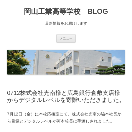
コ
ン
岡山工業高等学校 BLOG
テ
ン
ツ
へ
最新情報をお届けします
移
動
メニュー
0712株式会社光南様と広島銀行倉敷支店様
からデジタルレベルを寄贈いただきました。
7月12日（金）に本校応接室にて、株式会社光南の脇本社長か
ら目録とデジタルレベルが河本校長に手渡しされました。