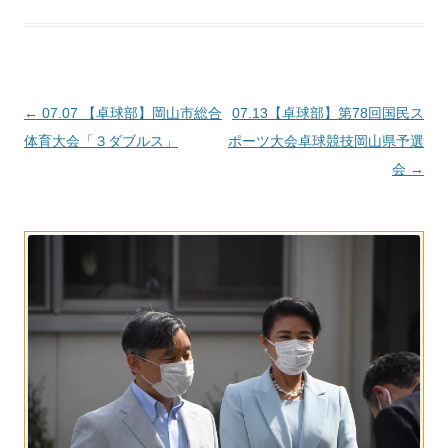
投
←
07.07 【卓球部】岡山市総合
07.13【卓球部】第78回国民ス
稿
体育大会「３ダブルス」
ポーツ大会卓球競技岡山県予選
ナ
会
→
ビ
ゲ
ー
シ
ョ
ン