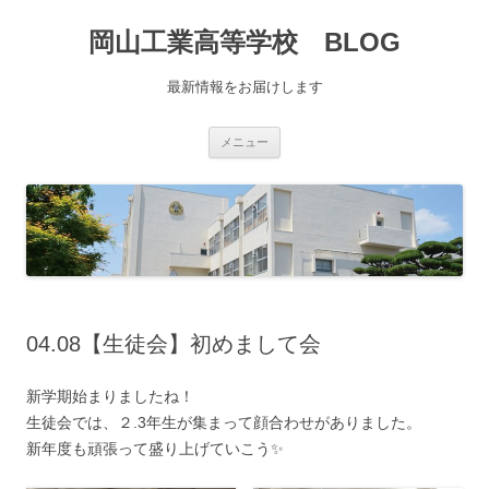
コ
ン
岡山工業高等学校 BLOG
テ
ン
ツ
へ
最新情報をお届けします
移
動
メニュー
04.08【生徒会】初めまして会
新学期始まりましたね！
生徒会では、２.3年生が集まって顔合わせがありました。
新年度も頑張って盛り上げていこう✨