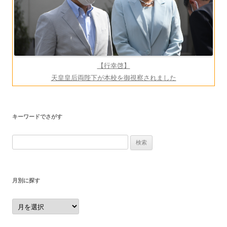
【行幸啓】
天皇皇后両陛下が本校を御視察されました
キーワードでさがす
検
索:
月別に探す
月
別
に
探