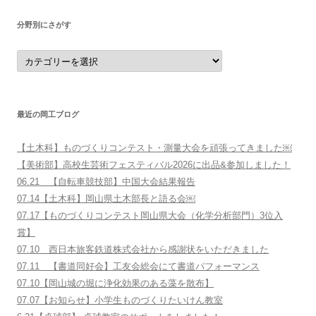
す
分野別にさがす
分
野
別
に
さ
が
す
最近の岡工ブログ
【土木科】ものづくりコンテスト・測量大会を頑張ってきました￼
【美術部】高校生芸術フェスティバル2026に出品&参加しました！
06.21 【自転車競技部】中国大会結果報告
07.14【土木科】岡山県土木部長と語る会￼
07.17【ものづくりコンテスト岡山県大会（化学分析部門）3位入
賞】
07.10 西日本旅客鉄道株式会社から感謝状をいただきました
07.11 【書道同好会】工友会総会にて書道パフォーマンス
07.10【岡山城の堀に浄化効果のある藻を散布】
07.07【お知らせ】小学生ものづくりたいけん教室