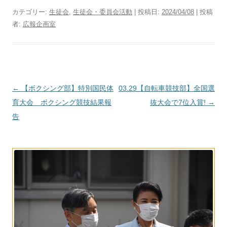
カテゴリー:
生徒会
,
生徒会・委員会活動
| 投稿日:
2024/04/08
|
投稿
者:
広報企画室
投
←
【ボクシング部】特別国民体
03.29【自転車競技部】全国選
稿
育大会 ボクシング競技結果報
抜大会で7位入賞!
→
ナ
告
ビ
ゲ
ー
シ
ョ
ン