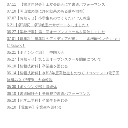
07.11 【書道同好会】工友会総会にて書道パフォーマンス
07.10【岡山城の堀に浄化効果のある藻を散布】
07.07【お知らせ】小学生ものづくりたいけん教室
6.21【卓球部】 卓球教室のサポートをしました！
06.27【学校行事】第１回オープンスクールを開催しました
07.01【建築科】建築科のアイディアが形に！「多機能ベンチ」つい
に商品化！
05.21【ボクシング部】 中国大会
06.27【お知らせ】第１回オープンスクール開催について
06.10【情報技術科】卒業生を囲む会
06.14【情報技術科】令和8年度高校生ものづくりコンテスト(電子回
路組み立て部門) 大会報告
05.30【ボクシング部】県総体
06.10【書道同好会】発輝祭で書道パフォーマンス
06.10【化学工学科】卒業生を囲む会
06.10 【電気科】卒業生を囲む会