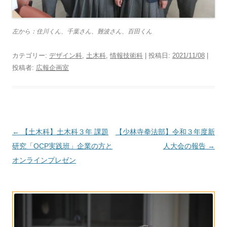
左から：住川くん、千葉さん、難波さん、百田くん
カテゴリー:
デザイン科
,
土木科
,
情報技術科
| 投稿日:
2021/11/08
|
投稿者:
広報企画室
投
←
【土木科】土木科３年 課題
【少林寺拳法部】令和３年度新
稿
研究「OCP実践班」企業の方と
人大会の報告
→
ナ
オンラインプレゼン
ビ
ゲ
ー
シ