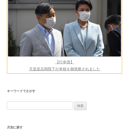
ョ
ン
【行幸啓】
天皇皇后両陛下が本校を御視察されました
キーワードでさがす
検
索:
月別に探す