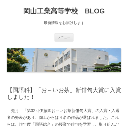
コ
ン
岡山工業高等学校 BLOG
テ
ン
ツ
へ
最新情報をお届けします
移
動
メニュー
【国語科】「お～いお茶」新俳句大賞に入賞
しました！
先月、「第32回伊藤園お～いお茶新俳句大賞」の入賞・入選
者の発表があり、岡工からは４名の作品が選ばれました。これ
らは、昨年度「国語総合」の授業で俳句を学習し、取り組んだ