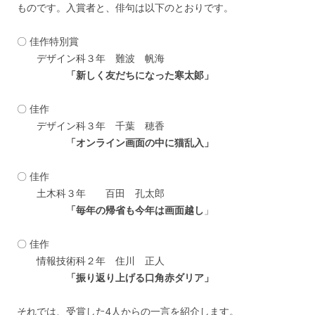
ものです。入賞者と、俳句は以下のとおりです。
〇 佳作特別賞
デザイン科３年 難波 帆海
「新しく友だちになった寒太郞」
〇 佳作
デザイン科３年 千葉 穂香
「オンライン画面の中に猫乱入」
〇 佳作
土木科３年 百田 孔太郎
「毎年の帰省も今年は画面越し
」
〇 佳作
情報技術科２年 住川 正人
「振り返り上げる口角赤ダリア」
それでは、受賞した4人からの一言を紹介します。