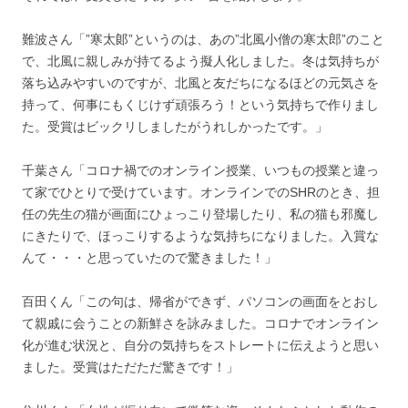
難波さん「”寒太郞”というのは、あの”北風小僧の寒太郎”のこと
で、北風に親しみが持てるよう擬人化しました。冬は気持ちが
落ち込みやすいのですが、北風と友だちになるほどの元気さを
持って、何事にもくじけず頑張ろう！という気持ちで作りまし
た。受賞はビックリしましたがうれしかったです。」
千葉さん「コロナ禍でのオンライン授業、いつもの授業と違っ
て家でひとりで受けています。オンラインでのSHRのとき、担
任の先生の猫が画面にひょっこり登場したり、私の猫も邪魔し
にきたりで、ほっこりするような気持ちになりました。入賞な
んて・・・と思っていたので驚きました！」
百田くん「この句は、帰省ができず、パソコンの画面をとおし
て親戚に会うことの新鮮さを詠みました。コロナでオンライン
化が進む状況と、自分の気持ちをストレートに伝えようと思い
ました。受賞はただただ驚きです！」