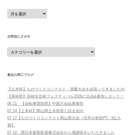
月
別
に
探
す
分野別にさがす
分
野
別
に
さ
が
す
最近の岡工ブログ
【土木科】ものづくりコンテスト・測量大会を頑張ってきました￼
【美術部】高校生芸術フェスティバル2026に出品&参加しました！
06.21 【自転車競技部】中国大会結果報告
07.14【土木科】岡山県土木部長と語る会￼
07.17【ものづくりコンテスト岡山県大会（化学分析部門）3位入
賞】
07.10 西日本旅客鉄道株式会社から感謝状をいただきました