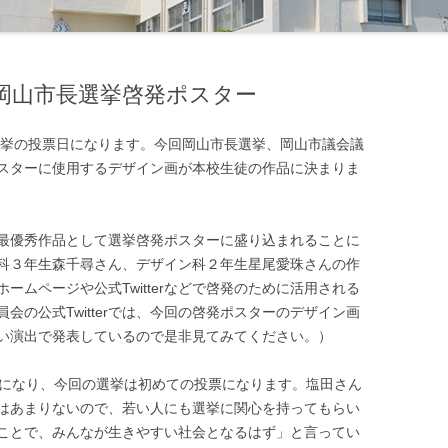
柔道部
美術部
少林寺拳法部
放送部
岡山市長選挙啓発ポスター
水泳部
書道同好会
選挙の投票日になります。今回岡山市長選挙、岡山市議会議
ソフトテニス部
漫画総合研究同好会
スターに使用するデザイン画が本校生徒の作品に決まりま
卓球部
模型同好会
テニス部
機械研究同好会
最優秀作品として選挙啓発ポスターに盛り込まれることに
科３年生森千尋さん、デザイン科２年生星尾愛珠さんの作
バスケットボール部
土木研究同好会
ームページや公式Twitterなどで啓発のために活用される
会の公式Twitterでは、今回の啓発ポスターのデザイン画
バドミントン部
化学工学研究同好会
い演出で発表しているので是非見てみてください。）
バレーボール部
デザイン研究同好会
になり、今回の選挙は初めての投票になります。塩田さん
ハンドボール部
建築研究同好会
はあまりないので、若い人にも選挙に関心を持ってもらい
ことで、みんなが生きやすい社会となるはず」と言ってい
ボクシング部
マイコン同好会