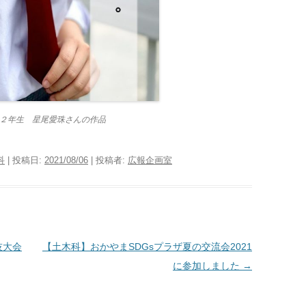
２年生 星尾愛珠さんの作品
科
| 投稿日:
2021/08/06
|
投稿者:
広報企画室
技大会
【土木科】おかやまSDGsプラザ夏の交流会2021
に参加しました
→