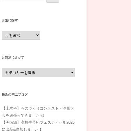
索:
月別に探す
月
別
に
探
す
分野別にさがす
分
野
別
に
さ
が
す
最近の岡工ブログ
【土木科】ものづくりコンテスト・測量大
会を頑張ってきました￼
【美術部】高校生芸術フェスティバル2026
に出品&参加しました！