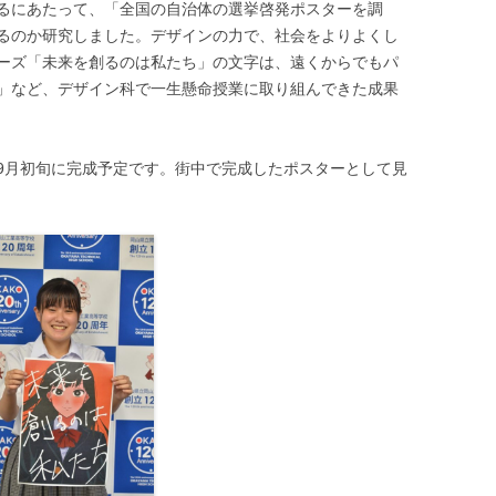
るにあたって、「全国の自治体の選挙啓発ポスターを調
るのか研究しました。デザインの力で、社会をよりよくし
野球部
電気研究同好会
ーズ「未来を創るのは私たち」の文字は、遠くからでもパ
ラグビー部
」など、デザイン科で一生懸命授業に取り組んできた成果
陸上競技部
月初旬に完成予定です。街中で完成したポスターとして見