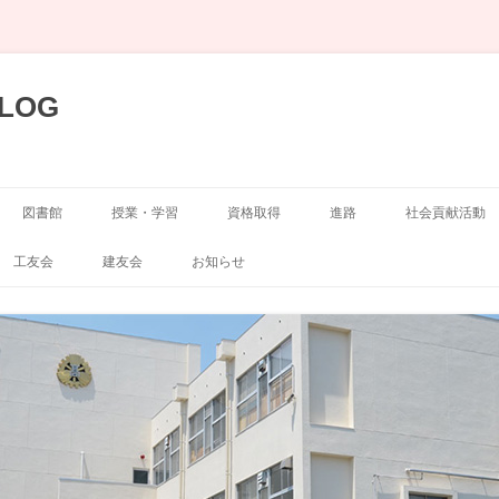
LOG
図書館
授業・学習
資格取得
進路
社会貢献活動
展示
空手道部
工友会
建友会
お知らせ
弓道部
囲碁・将棋部
剣道部
演劇部
サッカー部
写真部
山岳部
新聞部
自転車競技部
吹奏楽部