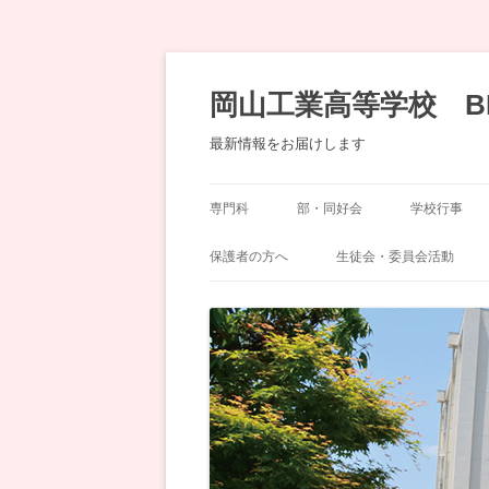
コ
ン
テ
岡山工業高等学校 B
ン
ツ
へ
最新情報をお届けします
移
動
専門科
部・同好会
学校行事
機械科
運動部
岡工祭
保護者の方へ
生徒会・委員会活動
土木科
文化部・同好会
奨学会（ＰＴＡ）
委員会
化学工学科
生徒会
デザイン科
建築科
情報技術科