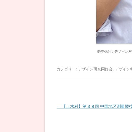
優秀作品：デザイン科
カテゴリー:
デザイン研究同好会
,
デザイン
投
←
【土木科】第３８回 中国地区測量競
稿
ナ
ビ