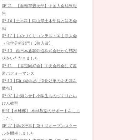
06.21 【自転車競技部】中国大会結果報
告
07.14【土木科】岡山県土木部長と語る会
￼
07.17【ものづくりコンテスト岡山県大会
（化学分析部門）3位入賞】
07.10 西日本旅客鉄道株式会社から感謝
状をいただきました
07.11 【書道同好会】工友会総会にて書
道パフォーマンス
07.10【岡山城の堀に浄化効果のある藻を
散布】
07.07【お知らせ】小学生ものづくりたい
けん教室
6.21【卓球部】 卓球教室のサポートをしま
した！
06.27【学校行事】第１回オープンスクー
ルを開催しました