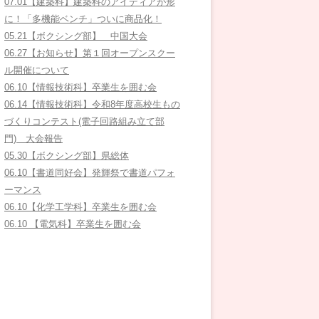
07.01【建築科】建築科のアイディアが形
に！「多機能ベンチ」ついに商品化！
05.21【ボクシング部】 中国大会
06.27【お知らせ】第１回オープンスクー
ル開催について
06.10【情報技術科】卒業生を囲む会
06.14【情報技術科】令和8年度高校生もの
づくりコンテスト(電子回路組み立て部
門) 大会報告
05.30【ボクシング部】県総体
06.10【書道同好会】発輝祭で書道パフォ
ーマンス
06.10【化学工学科】卒業生を囲む会
06.10 【電気科】卒業生を囲む会