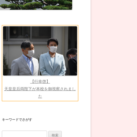
【行幸啓】
天皇皇后両陛下が本校を御視察されまし
た
キーワードでさがす
検