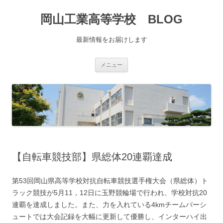
コ
ン
岡山工業高等学校 BLOG
テ
ン
ツ
へ
最新情報をお届けします
移
動
メニュー
【自転車競技部】県総体20連覇達成
第53回岡山県高等学校対抗自転車競技選手権大会（県総体）ト
ラック競技が5月11，12日に玉野競輪場で行われ、学校対抗20
連覇を達成しました。また、力を入れている4kmチームパーシ
ュートでは大会記録を大幅に更新して優勝し、インターハイ出