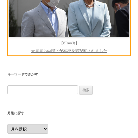
【行幸啓】
天皇皇后両陛下が本校を御視察されました
キーワードでさがす
検
索:
月別に探す
月
別
に