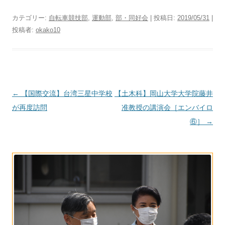
カテゴリー:
自転車競技部
,
運動部
,
部・同好会
| 投稿日:
2019/05/31
|
投稿者:
okako10
投
←
【国際交流】台湾三星中学校
【土木科】岡山大学大学院藤井
稿
が再度訪問
准教授の講演会［エンバイロ
ナ
⑥］
→
ビ
ゲ
ー
シ
ョ
ン