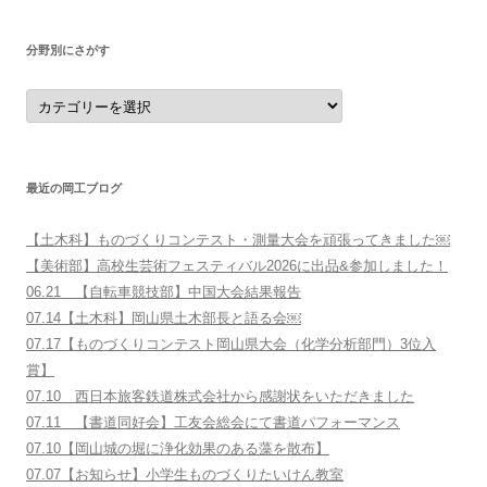
探
す
分野別にさがす
分
野
別
に
さ
が
す
最近の岡工ブログ
【土木科】ものづくりコンテスト・測量大会を頑張ってきました￼
【美術部】高校生芸術フェスティバル2026に出品&参加しました！
06.21 【自転車競技部】中国大会結果報告
07.14【土木科】岡山県土木部長と語る会￼
07.17【ものづくりコンテスト岡山県大会（化学分析部門）3位入
賞】
07.10 西日本旅客鉄道株式会社から感謝状をいただきました
07.11 【書道同好会】工友会総会にて書道パフォーマンス
07.10【岡山城の堀に浄化効果のある藻を散布】
07.07【お知らせ】小学生ものづくりたいけん教室