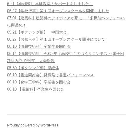
6.21【卓球部】 卓球教室のサポートをしました！
06.27【学校行事】第１回オープンスクールを開催しました
07.01【建築科】建築科のアイディアが形に！「多機能ベンチ」つい
に商品化！
05.21【ボクシング部】 中国大会
06.27【お知らせ】第１回オープンスクール開催について
06.10【情報技術科】卒業生を囲む会
06.14【情報技術科】令和8年度高校生ものづくりコンテスト(電子回
路組み立て部門) 大会報告
05.30【ボクシング部】県総体
06.10【書道同好会】発輝祭で書道パフォーマンス
06.10【化学工学科】卒業生を囲む会
06.10 【電気科】卒業生を囲む会
Proudly powered by WordPress