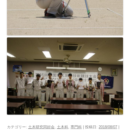
カテゴリー:
土木研究同好会
,
土木科
,
専門科
| 投稿日:
2018/08/07
|