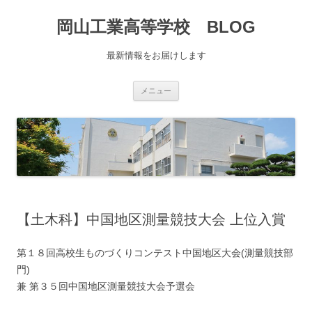
コ
ン
岡山工業高等学校 BLOG
テ
ン
ツ
へ
最新情報をお届けします
移
動
メニュー
【土木科】中国地区測量競技大会 上位入賞
第１８回高校生ものづくりコンテスト中国地区大会(測量競技部
門)
兼 第３５回中国地区測量競技大会予選会