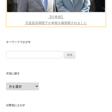
【行幸啓】
天皇皇后両陛下が本校を御視察されました
キーワードでさがす
検
索:
月別に探す
月
別
に
探
す
分野別にさがす