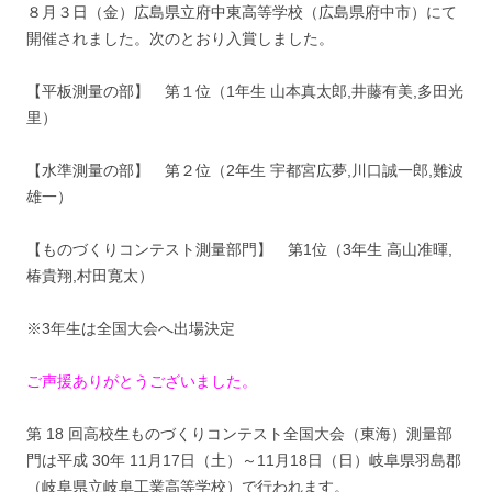
８月３日（金）広島県立府中東高等学校（広島県府中市）にて
開催されました。次のとおり入賞しました。
【平板測量の部】 第１位（1年生 山本真太郎,井藤有美,多田光
里）
【水準測量の部】 第２位（2年生 宇都宮広夢,川口誠一郎,難波
雄一）
【ものづくりコンテスト測量部門】 第1位（3年生 高山准暉,
椿貴翔,村田寛太）
※3年生は全国大会へ出場決定
ご声援ありがとうございました。
第 18 回高校生ものづくりコンテスト全国大会（東海）測量部
門は平成 30年 11月17日（土）～11月18日（日）岐阜県羽島郡
（岐阜県立岐阜工業高等学校）で行われます。