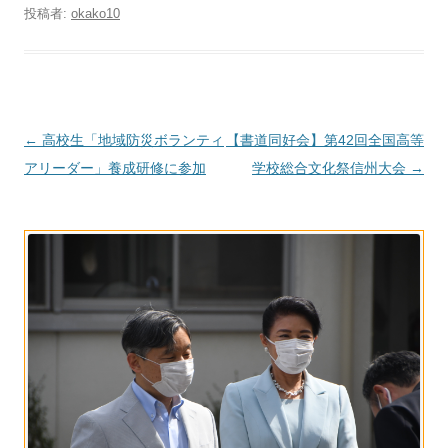
投稿者:
okako10
投
←
高校生「地域防災ボランティ
【書道同好会】第42回全国高等
稿
アリーダー」養成研修に参加
学校総合文化祭信州大会
→
ナ
ビ
ゲ
ー
シ
ョ
ン