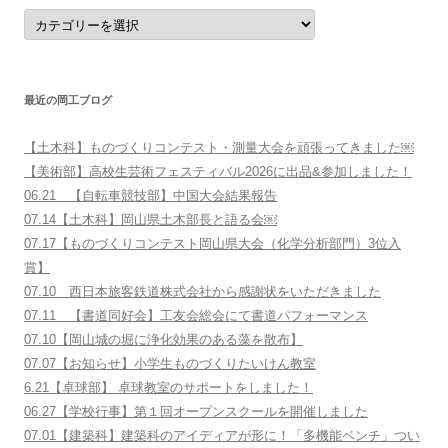
分
野
別
に
さ
が
す
最近の岡工ブログ
【土木科】ものづくりコンテスト・測量大会を頑張ってきました￼
【美術部】高校生芸術フェスティバル2026に出品&参加しました！
06.21 【自転車競技部】中国大会結果報告
07.14【土木科】岡山県土木部長と語る会￼
07.17【ものづくりコンテスト岡山県大会（化学分析部門）3位入
賞】
07.10 西日本旅客鉄道株式会社から感謝状をいただきました
07.11 【書道同好会】工友会総会にて書道パフォーマンス
07.10【岡山城の堀に浄化効果のある藻を散布】
07.07【お知らせ】小学生ものづくりたいけん教室
6.21【卓球部】 卓球教室のサポートをしました！
06.27【学校行事】第１回オープンスクールを開催しました
07.01【建築科】建築科のアイディアが形に！「多機能ベンチ」つい