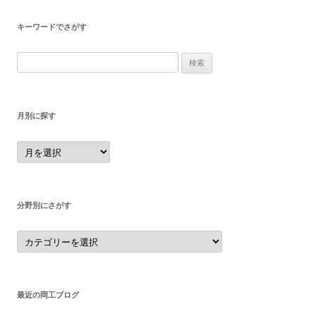
キーワードでさがす
検
索:
月別に探す
月
別
に
探
す
分野別にさがす
分
野
別
に
さ
が
す
最近の岡工ブログ