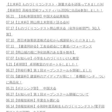
【土木科】ものづくりコンテスト・測量大会を頑張ってきました￼
【美術部】高校生芸術フェスティバル2026に出品&参加しました！
06.21 【自転車競技部】中国大会結果報告
07.14【土木科】岡山県土木部長と語る会￼
07.17【ものづくりコンテスト岡山県大会（化学分析部門）3位入
賞】
07.10 西日本旅客鉄道株式会社から感謝状をいただきました
07.11 【書道同好会】工友会総会にて書道パフォーマンス
07.10【岡山城の堀に浄化効果のある藻を散布】
07.07【お知らせ】小学生ものづくりたいけん教室
6.21【卓球部】 卓球教室のサポートをしました！
06.27【学校行事】第１回オープンスクールを開催しました
07.01【建築科】建築科のアイディアが形に！「多機能ベンチ」つい
に商品化！
05.21【ボクシング部】 中国大会
06.27【お知らせ】第１回オープンスクール開催について
06.10【情報技術科】卒業生を囲む会
06.14【情報技術科】令和8年度高校生ものづくりコンテスト(電子回