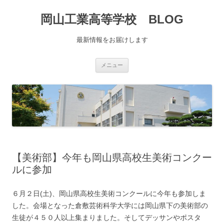
コ
ン
岡山工業高等学校 BLOG
テ
ン
ツ
へ
最新情報をお届けします
移
動
メニュー
【美術部】今年も岡山県高校生美術コンクー
ルに参加
６月２日(土)、岡山県高校生美術コンクールに今年も参加しま
した。会場となった倉敷芸術科学大学には岡山県下の美術部の
生徒が４５０人以上集まりました。そしてデッサンやポスタ