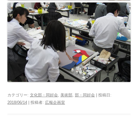
カテゴリー:
文化部・同好会
,
美術部
,
部・同好会
| 投稿日:
2018/06/14
|
投稿者:
広報企画室