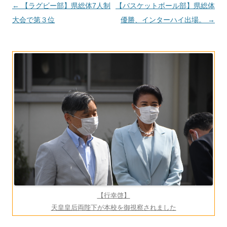
投
←
【ラグビー部】県総体7人制
【バスケットボール部】県総体
稿
大会で第３位
優勝、インターハイ出場。
→
ナ
ビ
ゲ
ー
シ
ョ
ン
【行幸啓】
天皇皇后両陛下が本校を御視察されました