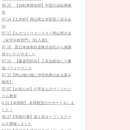
06.21 【自転車競技部】中国大会結果報
告
07.14【土木科】岡山県土木部長と語る会
￼
07.17【ものづくりコンテスト岡山県大会
（化学分析部門）3位入賞】
07.10 西日本旅客鉄道株式会社から感謝
状をいただきました
07.11 【書道同好会】工友会総会にて書
道パフォーマンス
07.10【岡山城の堀に浄化効果のある藻を
散布】
07.07【お知らせ】小学生ものづくりたい
けん教室
6.21【卓球部】 卓球教室のサポートをしま
した！
06.27【学校行事】第１回オープンスクー
ルを開催しました