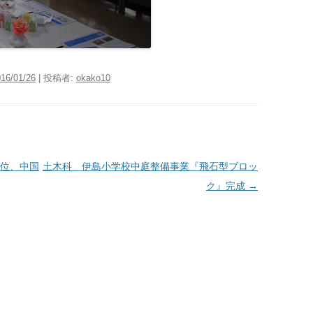
16/01/26
|
投稿者:
okako10
位、中国
土木科 伊島小学校中庭整備事業『飛石型ブロッ
ク』完成
→