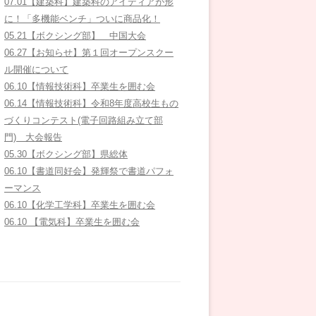
07.01【建築科】建築科のアイディアが形
に！「多機能ベンチ」ついに商品化！
05.21【ボクシング部】 中国大会
06.27【お知らせ】第１回オープンスクー
ル開催について
06.10【情報技術科】卒業生を囲む会
06.14【情報技術科】令和8年度高校生もの
づくりコンテスト(電子回路組み立て部
門) 大会報告
05.30【ボクシング部】県総体
06.10【書道同好会】発輝祭で書道パフォ
ーマンス
06.10【化学工学科】卒業生を囲む会
06.10 【電気科】卒業生を囲む会