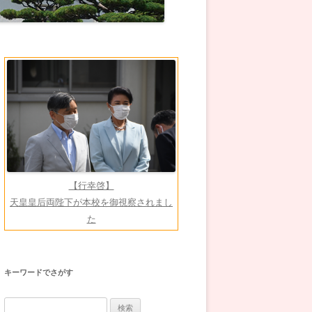
【行幸啓】
天皇皇后両陛下が本校を御視察されまし
た
キーワードでさがす
検