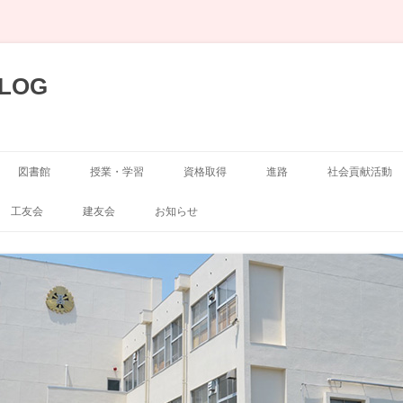
LOG
図書館
授業・学習
資格取得
進路
社会貢献活動
展示
空手道部
工友会
建友会
お知らせ
弓道部
囲碁・将棋部
剣道部
演劇部
サッカー部
写真部
山岳部
新聞部
自転車競技部
吹奏楽部