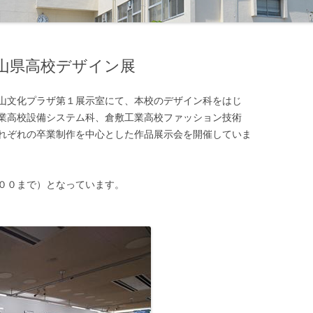
柔道部
美術部
少林寺拳法部
放送部
岡山県高校デザイン展
水泳部
書道同好会
山文化プラザ第１展示室にて、本校のデザイン科をはじ
ソフトテニス部
漫画総合研究同好会
業高校設備システム科、倉敷工業高校ファッション技術
れぞれの卒業制作を中心とした作品展示会を開催していま
卓球部
模型同好会
テニス部
機械研究同好会
００まで）となっています。
バスケットボール部
土木研究同好会
バドミントン部
化学工学研究同好会
バレーボール部
デザイン研究同好会
ハンドボール部
建築研究同好会
ボクシング部
マイコン同好会