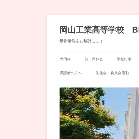
コ
ン
テ
岡山工業高等学校 B
ン
ツ
へ
最新情報をお届けします
移
動
専門科
部・同好会
学校行事
機械科
運動部
岡工祭
保護者の方へ
生徒会・委員会活動
土木科
文化部・同好会
奨学会（ＰＴＡ）
委員会
化学工学科
生徒会
デザイン科
建築科
情報技術科