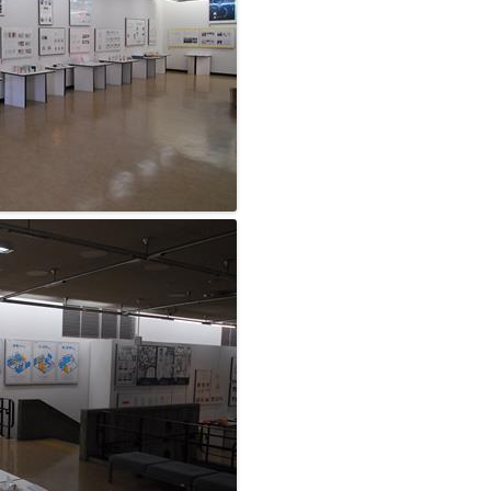
野球部
電気研究同好会
ラグビー部
陸上競技部