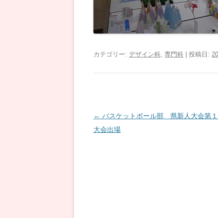
カテゴリー:
デザイン科
,
専門科
| 投稿日:
20
投
←
バスケットボール部 県新人大会第１
稿
大会出場
ナ
ビ
ゲ
ー
シ
ョ