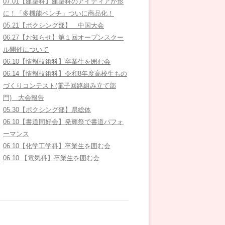
07.01【建築科】建築科のアイディアが形
に！「多機能ベンチ」ついに商品化！
05.21【ボクシング部】 中国大会
06.27【お知らせ】第１回オープンスクー
ル開催について
06.10【情報技術科】卒業生を囲む会
06.14【情報技術科】令和8年度高校生もの
づくりコンテスト(電子回路組み立て部
門) 大会報告
05.30【ボクシング部】県総体
06.10【書道同好会】発輝祭で書道パフォ
ーマンス
06.10【化学工学科】卒業生を囲む会
06.10 【電気科】卒業生を囲む会