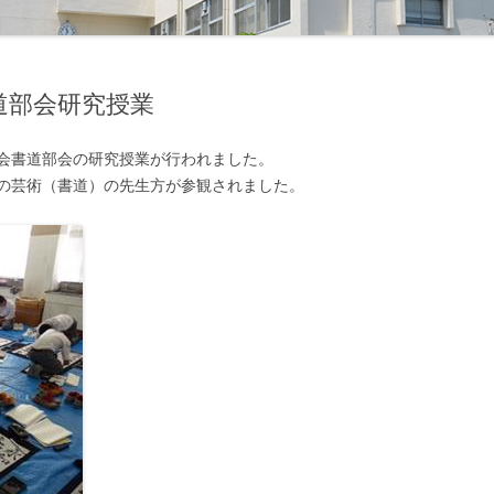
柔道部
美術部
少林寺拳法部
放送部
道部会研究授業
水泳部
書道同好会
研究会書道部会の研究授業が行われました。
ソフトテニス部
漫画総合研究同好会
の芸術（書道）の先生方が参観されました。
卓球部
模型同好会
テニス部
機械研究同好会
バスケットボール部
土木研究同好会
バドミントン部
化学工学研究同好会
バレーボール部
デザイン研究同好会
ハンドボール部
建築研究同好会
ボクシング部
マイコン同好会