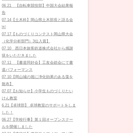
06.21 【自転車競技部】中国大会結果報
告
07.14【土木科】岡山県土木部長と語る会
￼
07.17【ものづくりコンテスト岡山県大会
（化学分析部門）3位入賞】
07.10 西日本旅客鉄道株式会社から感謝
状をいただきました
07.11 【書道同好会】工友会総会にて書
道パフォーマンス
07.10【岡山城の堀に浄化効果のある藻を
散布】
07.07【お知らせ】小学生ものづくりたい
けん教室
6.21【卓球部】 卓球教室のサポートをしま
した！
06.27【学校行事】第１回オープンスクー
ルを開催しました