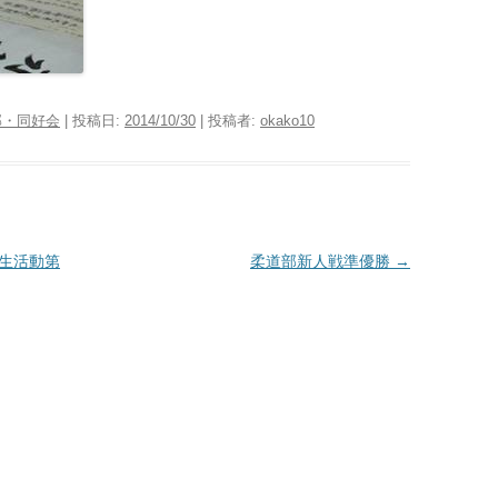
部・同好会
| 投稿日:
2014/10/30
|
投稿者:
okako10
校生活動第
柔道部新人戦準優勝
→