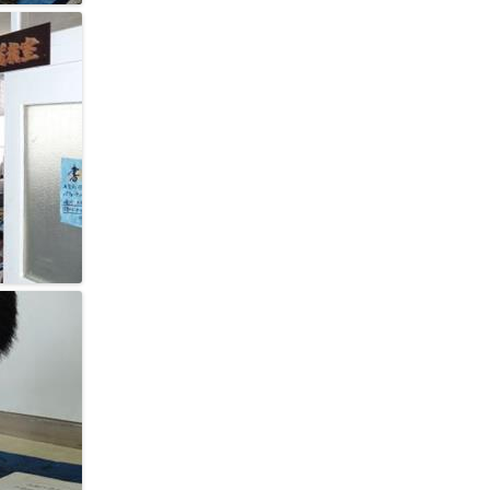
野球部
電気研究同好会
ラグビー部
陸上競技部