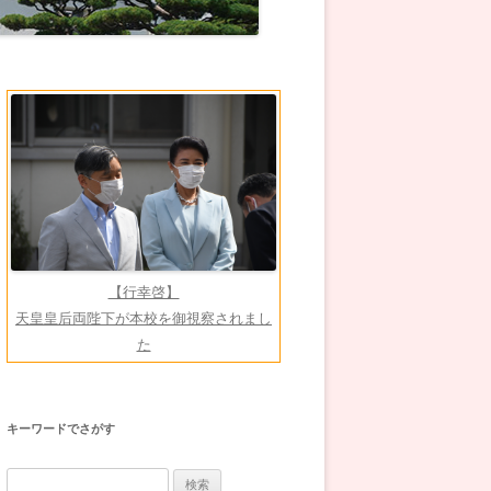
【行幸啓】
天皇皇后両陛下が本校を御視察されまし
た
キーワードでさがす
検