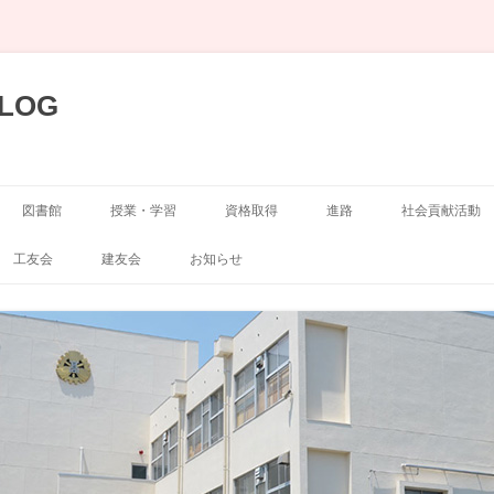
LOG
図書館
授業・学習
資格取得
進路
社会貢献活動
展示
空手道部
工友会
建友会
お知らせ
弓道部
囲碁・将棋部
剣道部
演劇部
サッカー部
写真部
山岳部
新聞部
自転車競技部
吹奏楽部