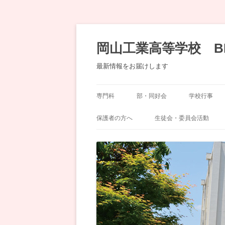
コ
ン
テ
岡山工業高等学校 B
ン
ツ
へ
最新情報をお届けします
移
動
専門科
部・同好会
学校行事
機械科
運動部
岡工祭
保護者の方へ
生徒会・委員会活動
土木科
文化部・同好会
奨学会（ＰＴＡ）
委員会
化学工学科
生徒会
デザイン科
建築科
情報技術科