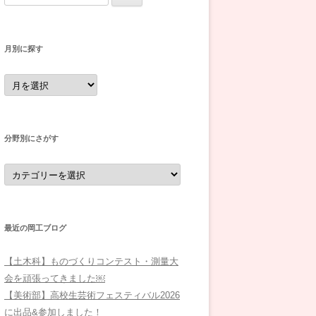
索:
月別に探す
月
別
に
探
す
分野別にさがす
分
野
別
に
さ
が
す
最近の岡工ブログ
【土木科】ものづくりコンテスト・測量大
会を頑張ってきました￼
【美術部】高校生芸術フェスティバル2026
に出品&参加しました！