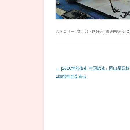
カテゴリー:
文化部・同好会
,
書道同好会
,
投
←
[2016情熱疾走 中国総体」岡山県高
稿
1回県推進委員会
ナ
ビ
ゲ
ー
シ
ョ