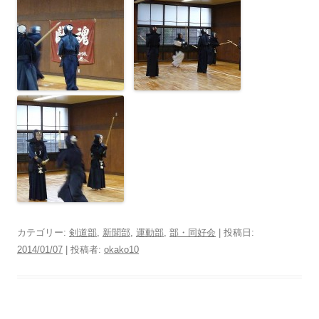
カテゴリー:
剣道部
,
新聞部
,
運動部
,
部・同好会
| 投稿日:
2014/01/07
|
投稿者:
okako10