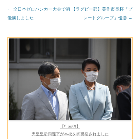
投
←
全日本ゼロハンカー大会で初
【ラグビー部】美作市長杯「プ
稿
優勝しました
レートグループ」優勝
→
ナ
ビ
ゲ
ー
シ
ョ
ン
【行幸啓】
天皇皇后両陛下が本校を御視察されました