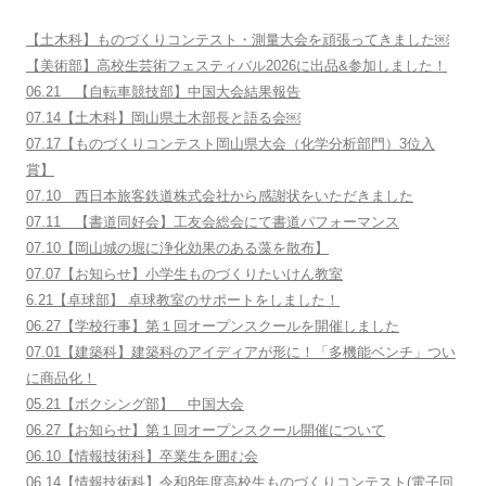
【土木科】ものづくりコンテスト・測量大会を頑張ってきました￼
【美術部】高校生芸術フェスティバル2026に出品&参加しました！
06.21 【自転車競技部】中国大会結果報告
07.14【土木科】岡山県土木部長と語る会￼
07.17【ものづくりコンテスト岡山県大会（化学分析部門）3位入
賞】
07.10 西日本旅客鉄道株式会社から感謝状をいただきました
07.11 【書道同好会】工友会総会にて書道パフォーマンス
07.10【岡山城の堀に浄化効果のある藻を散布】
07.07【お知らせ】小学生ものづくりたいけん教室
6.21【卓球部】 卓球教室のサポートをしました！
06.27【学校行事】第１回オープンスクールを開催しました
07.01【建築科】建築科のアイディアが形に！「多機能ベンチ」つい
に商品化！
05.21【ボクシング部】 中国大会
06.27【お知らせ】第１回オープンスクール開催について
06.10【情報技術科】卒業生を囲む会
06.14【情報技術科】令和8年度高校生ものづくりコンテスト(電子回