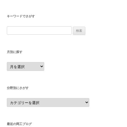
キーワードでさがす
検
索:
月別に探す
月
別
に
探
す
分野別にさがす
分
野
別
に
さ
が
す
最近の岡工ブログ