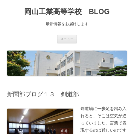
コ
ン
岡山工業高等学校 BLOG
テ
ン
ツ
へ
最新情報をお届けします
移
動
メニュー
新聞部ブログ１３ 剣道部
剣道場に一歩足を踏み入
れると、そこは空気が違
っていました。言葉で表
現するのは難しいのです