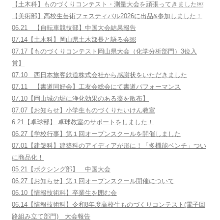
【土木科】ものづくりコンテスト・測量大会を頑張ってきました￼
【美術部】高校生芸術フェスティバル2026に出品&参加しました！
06.21 【自転車競技部】中国大会結果報告
07.14【土木科】岡山県土木部長と語る会￼
07.17【ものづくりコンテスト岡山県大会（化学分析部門）3位入
賞】
07.10 西日本旅客鉄道株式会社から感謝状をいただきました
07.11 【書道同好会】工友会総会にて書道パフォーマンス
07.10【岡山城の堀に浄化効果のある藻を散布】
07.07【お知らせ】小学生ものづくりたいけん教室
6.21【卓球部】 卓球教室のサポートをしました！
06.27【学校行事】第１回オープンスクールを開催しました
07.01【建築科】建築科のアイディアが形に！「多機能ベンチ」つい
に商品化！
05.21【ボクシング部】 中国大会
06.27【お知らせ】第１回オープンスクール開催について
06.10【情報技術科】卒業生を囲む会
06.14【情報技術科】令和8年度高校生ものづくりコンテスト(電子回
路組み立て部門) 大会報告