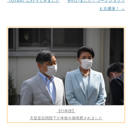
ナ
（OTEX）に行ってきました
を行いました！ワークショップ
ビ
も大盛況！
→
ゲ
ー
シ
ョ
ン
【行幸啓】
天皇皇后両陛下が本校を御視察されました