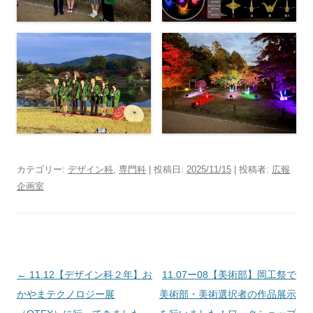
カテゴリー:
デザイン科
,
専門科
| 投稿日:
2025/11/15
|
投稿者:
広報
企画室
投
←
11.12【デザイン科２年】お
11.07ー08【美術部】岡工祭で
稿
かやまテクノロジー展
美術部・美術選択者の作品展示