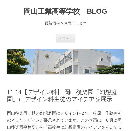
コ
ン
岡山工業高等学校 BLOG
テ
ン
ツ
へ
最新情報をお届けします
移
動
メニュー
11.14【デザイン科】 岡山後楽園「幻想庭
園」にデザイン科生徒のアイデアを展示
岡山後楽園・秋の幻想庭園にデザイン科２年 松原 千畝さん
の考えたデザインが展示されています。この企画は、６月に岡
山後楽園事務所から「高校生に幻想庭園のアイデアを考えてほ