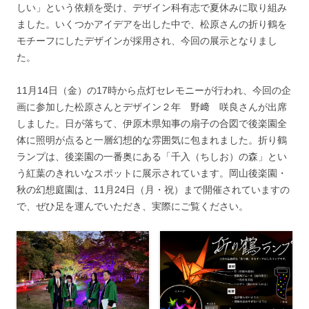
しい」という依頼を受け、デザイン科有志で夏休みに取り組み
ました。いくつかアイデアを出した中で、松原さんの折り鶴を
モチーフにしたデザインが採用され、今回の展示となりまし
た。
11月14日（金）の17時から点灯セレモニーが行われ、今回の企
画に参加した松原さんとデザイン２年 野﨑 咲良さんが出席
しました。日が落ちて、伊原木県知事の扇子の合図で後楽園全
体に照明が点ると一層幻想的な雰囲気に包まれました。折り鶴
ランプは、後楽園の一番奥にある「千入（ちしお）の森」とい
う紅葉のきれいなスポットに展示されています。岡山後楽園・
秋の幻想庭園は、11月24日（月・祝）まで開催されていますの
で、ぜひ足を運んでいただき、実際にご覧ください。