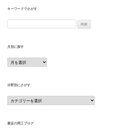
キーワードでさがす
検
索:
月別に探す
月
別
に
探
す
分野別にさがす
分
野
別
に
さ
が
す
最近の岡工ブログ