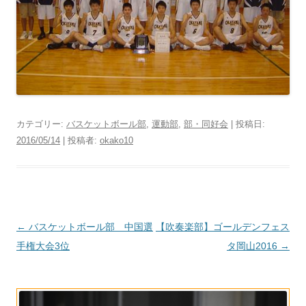
カテゴリー:
バスケットボール部
,
運動部
,
部・同好会
| 投稿日:
2016/05/14
|
投稿者:
okako10
投
←
バスケットボール部 中国選
【吹奏楽部】ゴールデンフェス
稿
手権大会3位
タ岡山2016
→
ナ
ビ
ゲ