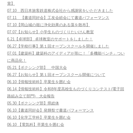
賞】
07.10 西日本旅客鉄道株式会社から感謝状をいただきました
07.11 【書道同好会】工友会総会にて書道パフォーマンス
07.10【岡山城の堀に浄化効果のある藻を散布】
07.07【お知らせ】小学生ものづくりたいけん教室
6.21【卓球部】 卓球教室のサポートをしました！
06.27【学校行事】第１回オープンスクールを開催しました
07.01【建築科】建築科のアイディアが形に！「多機能ベンチ」つい
に商品化！
05.21【ボクシング部】 中国大会
06.27【お知らせ】第１回オープンスクール開催について
06.10【情報技術科】卒業生を囲む会
06.14【情報技術科】令和8年度高校生ものづくりコンテスト(電子回
路組み立て部門) 大会報告
05.30【ボクシング部】県総体
06.10【書道同好会】発輝祭で書道パフォーマンス
06.10【化学工学科】卒業生を囲む会
06.10 【電気科】卒業生を囲む会