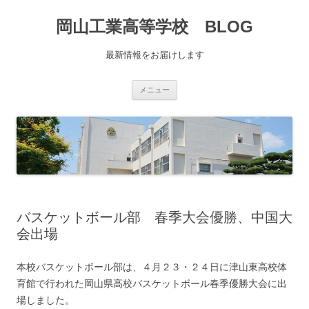
コ
ン
岡山工業高等学校 BLOG
テ
ン
ツ
へ
最新情報をお届けします
移
動
メニュー
バスケットボール部 春季大会優勝、中国大
会出場
本校バスケットボール部は、４月２３・２４日に津山東高校体
育館で行われた岡山県高校バスケットボール春季優勝大会に出
場しました。