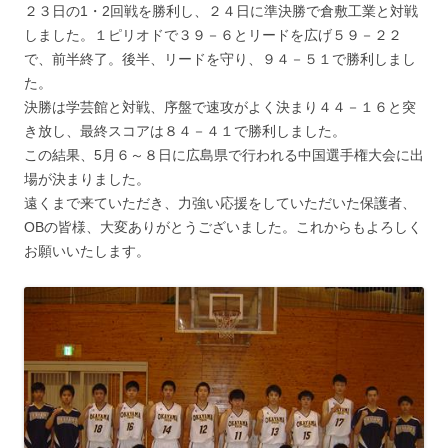
２３日の1・2回戦を勝利し、２４日に準決勝で倉敷工業と対戦
しました。１ピリオドで３９－６とリードを広げ５９－２２
で、前半終了。後半、リードを守り、９４－５１で勝利しまし
た。
決勝は学芸館と対戦、序盤で速攻がよく決まり４４－１６と突
き放し、最終スコアは８４－４１で勝利しました。
この結果、5月６～８日に広島県で行われる中国選手権大会に出
場が決まりました。
遠くまで来ていただき、力強い応援をしていただいた保護者、
OBの皆様、大変ありがとうございました。これからもよろしく
お願いいたします。