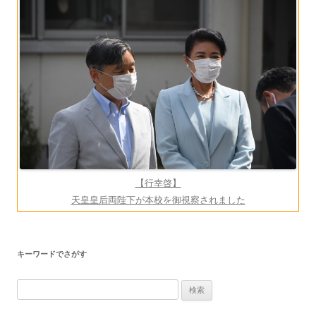
ー
シ
ョ
ン
【行幸啓】
天皇皇后両陛下が本校を御視察されました
キーワードでさがす
検
索: