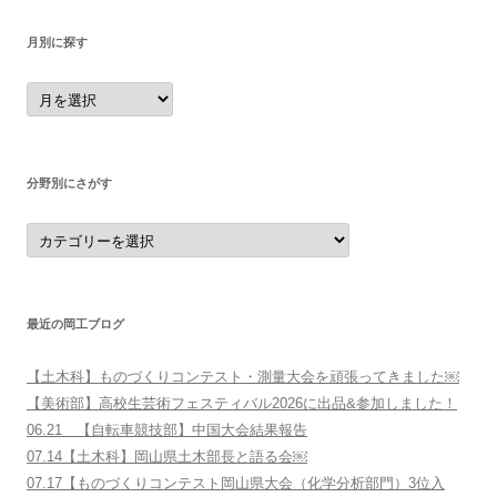
月別に探す
月
別
に
探
す
分野別にさがす
分
野
別
に
さ
が
す
最近の岡工ブログ
【土木科】ものづくりコンテスト・測量大会を頑張ってきました￼
【美術部】高校生芸術フェスティバル2026に出品&参加しました！
06.21 【自転車競技部】中国大会結果報告
07.14【土木科】岡山県土木部長と語る会￼
07.17【ものづくりコンテスト岡山県大会（化学分析部門）3位入