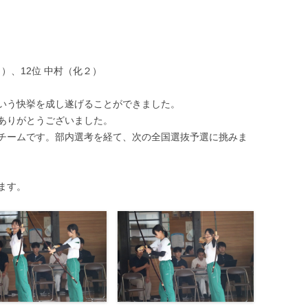
野球部
電気研究同好会
ラグビー部
２）、12位 中村（化２）
陸上競技部
いう快挙を成し遂げることができました。
様ありがとうございました。
チームです。部内選考を経て、次の全国選抜予選に挑みま
ます。