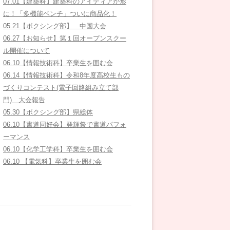
07.01【建築科】建築科のアイディアが形
に！「多機能ベンチ」ついに商品化！
05.21【ボクシング部】 中国大会
06.27【お知らせ】第１回オープンスクー
ル開催について
06.10【情報技術科】卒業生を囲む会
06.14【情報技術科】令和8年度高校生もの
づくりコンテスト(電子回路組み立て部
門) 大会報告
05.30【ボクシング部】県総体
06.10【書道同好会】発輝祭で書道パフォ
ーマンス
06.10【化学工学科】卒業生を囲む会
06.10 【電気科】卒業生を囲む会