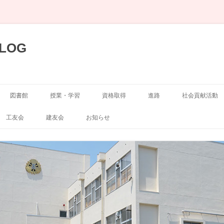
LOG
図書館
授業・学習
資格取得
進路
社会貢献活動
展示
空手道部
工友会
建友会
お知らせ
弓道部
囲碁・将棋部
剣道部
演劇部
サッカー部
写真部
山岳部
新聞部
自転車競技部
吹奏楽部