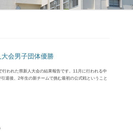
柔道部
美術部
少林寺拳法部
放送部
水泳部
書道同好会
ソフトテニス部
漫画総合研究同好会
新人大会男子団体優勝
卓球部
模型同好会
テニス部
機械研究同好会
場で行われた県新人大会の結果報告です。11月に行われる中
が引退後、2年生の新チームで挑む最初の公式戦ということ
バスケットボール部
土木研究同好会
バドミントン部
化学工学研究同好会
バレーボール部
デザイン研究同好会
ハンドボール部
建築研究同好会
）
ボクシング部
マイコン同好会