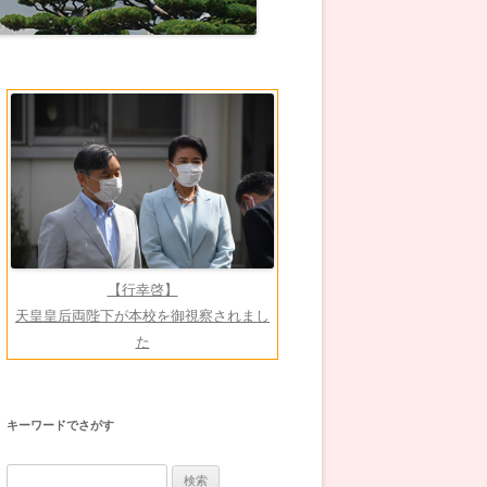
【行幸啓】
天皇皇后両陛下が本校を御視察されまし
た
キーワードでさがす
検