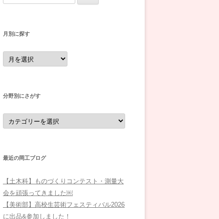
索:
月別に探す
月
別
に
探
す
分野別にさがす
分
野
別
に
さ
が
す
最近の岡工ブログ
【土木科】ものづくりコンテスト・測量大
会を頑張ってきました￼
【美術部】高校生芸術フェスティバル2026
に出品&参加しました！