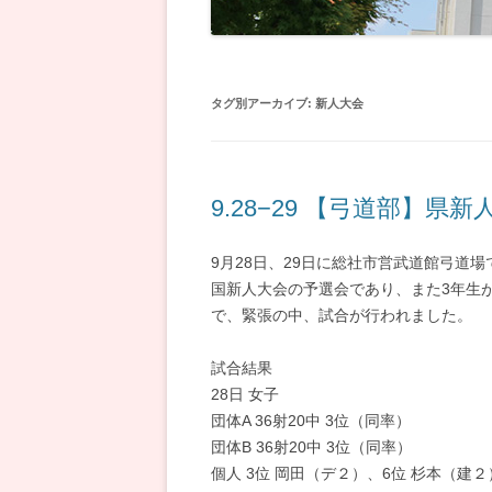
電気科
タグ別アーカイブ:
新人大会
9.28−29 【弓道部】県
9月28日、29日に総社市営武道館弓道
国新人大会の予選会であり、また3年生
で、緊張の中、試合が行われました。
試合結果
28日 女子
団体A 36射20中 3位（同率）
団体B 36射20中 3位（同率）
個人 3位 岡田（デ２）、6位 杉本（建２