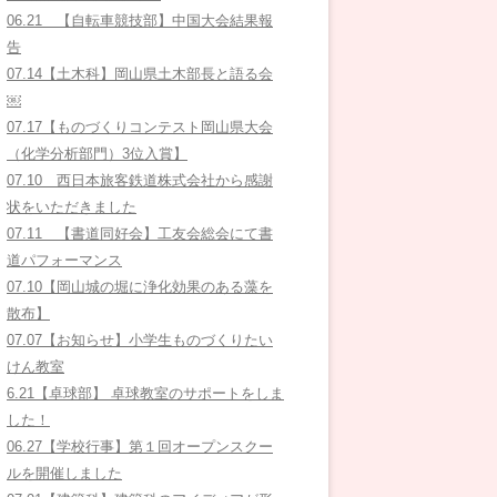
06.21 【自転車競技部】中国大会結果報
告
07.14【土木科】岡山県土木部長と語る会
￼
07.17【ものづくりコンテスト岡山県大会
（化学分析部門）3位入賞】
07.10 西日本旅客鉄道株式会社から感謝
状をいただきました
07.11 【書道同好会】工友会総会にて書
道パフォーマンス
07.10【岡山城の堀に浄化効果のある藻を
散布】
07.07【お知らせ】小学生ものづくりたい
けん教室
6.21【卓球部】 卓球教室のサポートをしま
した！
06.27【学校行事】第１回オープンスクー
ルを開催しました