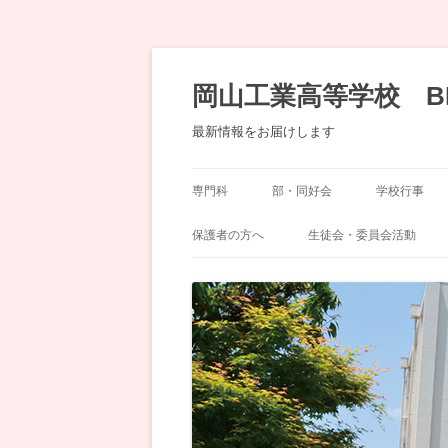
コ
ン
テ
岡山工業高等学校 B
ン
ツ
へ
最新情報をお届けします
移
動
専門科
部・同好会
学校行事
機械科
運動部
岡工祭
保護者の方へ
生徒会・委員会活動
土木科
文化部・同好会
奨学会（ＰＴＡ）
委員会
化学工学科
生徒会
デザイン科
建築科
情報技術科