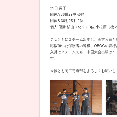
29日 男子
団体A 36射29中 優勝
団体B 36射25中 2位
個人 優勝 横山（化２）3位 小松原（機
男女ともに２チーム出場し、両方入賞と
応援頂いた保護者の皆様、OBOGの皆
入賞は２チームでも、中国大会出場は１
す。
今後とも岡工弓道部をよろしくお願いし