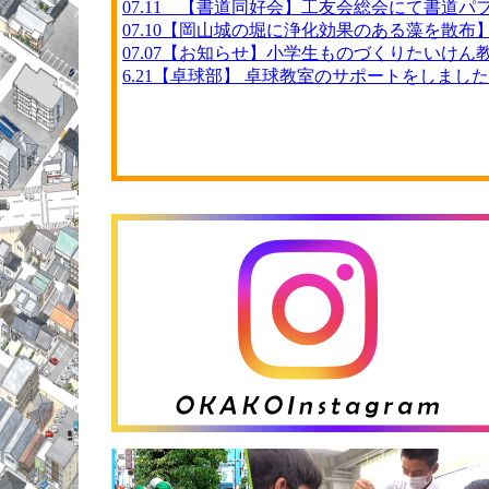
07.11 【書道同好会】工友会総会にて書道パ
07.10【岡山城の堀に浄化効果のある藻を散布
07.07【お知らせ】小学生ものづくりたいけん
6.21【卓球部】 卓球教室のサポートをしまし