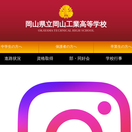
岡山県立岡山工業高等学校
OKAYAMA TECHNICAL HIGH SCHOOL
中学生の方へ
保護者の方へ
卒業生の方へ
進路状況
資格取得
部・同好会
学校行事