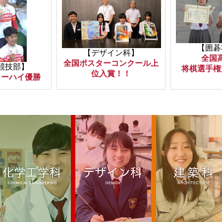
【囲碁
【デザイン科】
全国
全国ポスターコンクール上
競技部】
将棋選手権
位入賞！！
ターハイ優勝