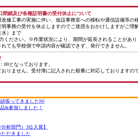
窓口閉鎖及び各種証明書の受付休止について
模改修工事の実施に伴い、仮設事務室への移転や通信設備等の移
証明事務の受付を休止しますのでご迷惑をおかけしますがご理
（水）まで
協力ください。※作業状況により、期間が延長されることがあり
されても学校側で申請内容が確認できず、発行できません。
せ
16：00となっております。
ておりません。受付簿に記入された順番に対応しておりますの
頑張ってきました￼
出品&参加しました！
学分析部門）3位入賞】
いただきました