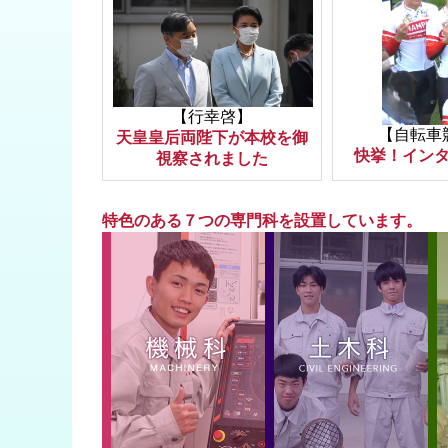
【行幸啓】
【自転車
天皇皇后両陛下が本校を御
快挙！イン
視察されました
特色のある７つの専門科を設置しています。