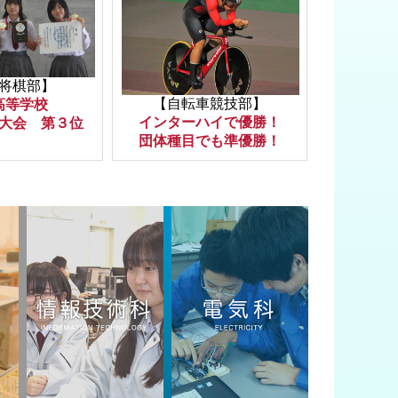
将棋部】
【自転車競技部】
高等学校
インターハイで優勝！
大会 第３位
団体種目でも準優勝！