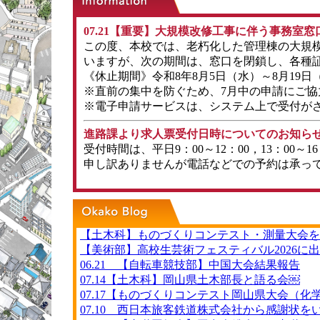
07.21【重要】大規模改修工事に伴う事務室
この度、本校では、老朽化した管理棟の大規
いますが、次の期間は、窓口を閉鎖し、各種
《休止期間》令和8年8月5日（水）～8月19日
※直前の集中を防ぐため、7月中の申請にご
※電子申請サービスは、システム上で受付が
進路課より求人票受付日時についてのお知ら
受付時間は、平日9：00～12：00，13：00～
申し訳ありませんが電話などでの予約は承っ
【土木科】ものづくりコンテスト・測量大会を
【美術部】高校生芸術フェスティバル2026に
06.21 【自転車競技部】中国大会結果報告
07.14【土木科】岡山県土木部長と語る会￼
07.17【ものづくりコンテスト岡山県大会（化
07.10 西日本旅客鉄道株式会社から感謝状を