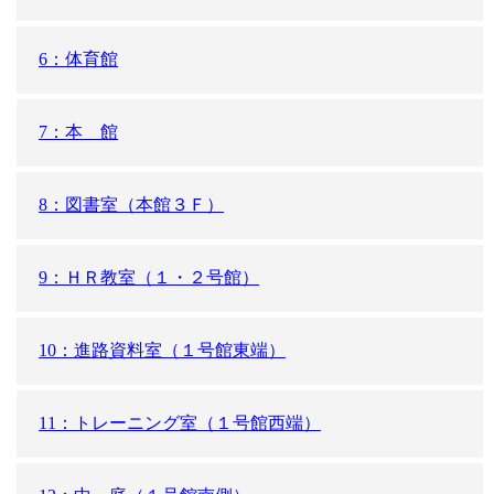
6：体育館
7：本 館
8：図書室（本館３Ｆ）
9：ＨＲ教室（１・２号館）
10：進路資料室（１号館東端）
11：トレーニング室（１号館西端）