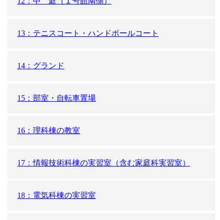
12：中 庭（１号館南側）
13：テニスコート・ハンドボールコート
14：グランド
15：部室・自転車置場
16：理科棟の教室
17：情報技術科棟の実習室（含む家庭科実習室）
18：電気科棟の実習室