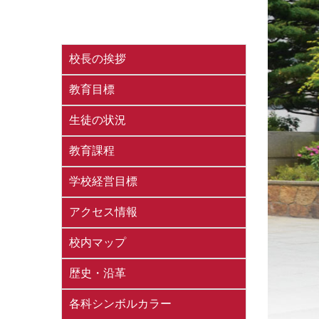
校長の挨拶
教育目標
生徒の状況
教育課程
学校経営目標
アクセス情報
校内マップ
歴史・沿革
各科シンボルカラー