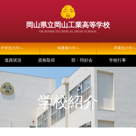
岡山県立岡山工業高等学校
OKAYAMA TECHNICAL HIGH SCHOOL
中学生の方へ
保護者の方へ
卒業生の方へ
進路状況
資格取得
部・同好会
学校行事
学校紹介